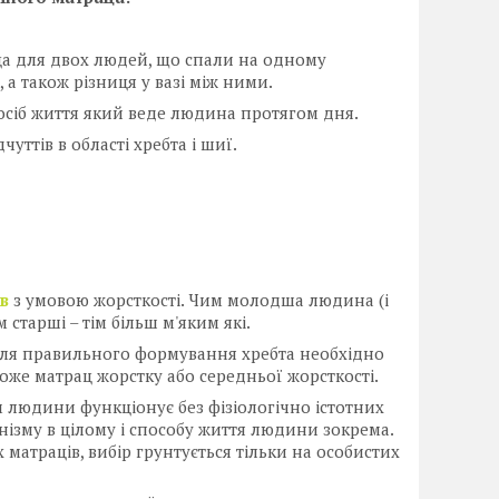
аца для двох людей, що спали на одному
, а також різниця у вазі між ними.
осіб життя який веде людина протягом дня.
чуттів в області хребта і шиї.
в
з умовою жорсткості. Чим молодша людина (і
старші – тім більш м'яким які.
Для правильного формування хребта необхідно
оже матрац жорстку або середньої жорсткості.
зм людини функціонує без фізіологічно істотних
анізму в цілому і способу життя людини зокрема.
матраців, вибір грунтується тільки на особистих