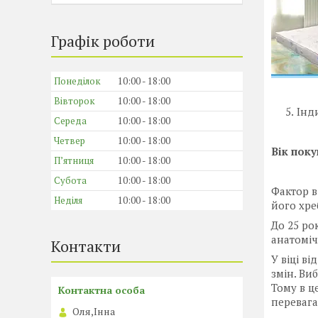
Графік роботи
Понеділок
10:00
18:00
Вівторок
10:00
18:00
Інд
Середа
10:00
18:00
Четвер
10:00
18:00
Вік пок
Пʼятниця
10:00
18:00
Субота
10:00
18:00
Фактор в
Неділя
10:00
18:00
його хре
До 25 ро
анатоміч
Контакти
У віці в
змін. Ви
Тому в ц
перевага
Оля,Інна