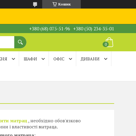
Кошик
+380 (68) 075-51-96
+380 (50) 234-35-01
ХНЯ
ШАФИ
ОФІС
ДИВАНИ
пити матрац
, необхідно обов'язково
ни і властивості матраца.
чного матраца: