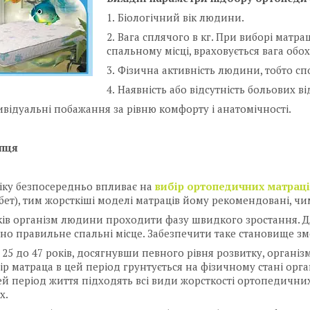
Біологічний вік людини.
Вага сплячого в кг. При виборі матр
спальному місці, враховується вага обох
Фізична активність людини, тобто сп
Наявність або відсутність больових від
ивідуальні побажання за рівню комфорту і анатомічності.
упця
іку безпосередньо впливає на
вибір ортопедичних матраці
бет), тим жорсткіші моделі матраців йому рекомендовані, чим 
ків організм людини проходити фазу швидкого зростання. 
но правильне спальні місце. Забезпечити таке становище зм
ід 25 до 47 років, досягнувши певного рівня розвитку, органі
бір матраца в цей період грунтується на фізичному стані орг
ей період життя підходять всі види жорсткості ортопедичних 
х.