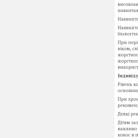
високоак
наванта
Наявність
Наявність
біологіч
При пері
віком, с
жорсткос
жорсткос
використ
Індивід
Рівень к
основним
При хрон
рекоменд
Деякі ре
Дітям за
важливо 
кокос в 