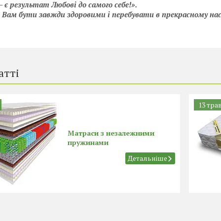
– є результат Любові до самого себе!».
Вам бути завжди здоровими і перебувати в прекрасному на
атті
13 трав
Матраси з незалежними
пружинами