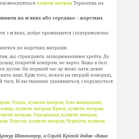
в рекомендуються
купити матрац
Тернопіль на
пинити на м'яких або середньо – жорстких
ти з м'яких, добре промінаются і підтримуючих
витися до жорстких матраців.
там, що страждають захворюваннями хребта. До
дошці, покритій ковдрою, не варто. Якщо в базі
ться дугою. На перший час це може дати деяке
ить інші. Крім того, лежачі на твердій поверхні,
й тиск. М які тканини здавлюються, і порушується
атрац Луцьк, купити матрац Хмельницький,
томир, купити матрац Крим, купити матрац
купити матрац Запоріжжя, купити матрац
рац Херсон, купити матрац Чернігів, купити
Артур Шопенгауер, а Сергій Крітій додав «Ваше