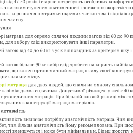
іці від 47-50 років і старше потребують особливих комфортни
ь з високим ступенем анатомічності і зниженою жорсткістю (
ають за розподіл підтримки окремих частин тіла і відділів х
під час сну.
купця
рі матраца для окремо сплячої людини вагою від 60 до 90 кг
, для вибору слід використовувати інші параметри.
 вагою від 40 до 60 кг з усіх відповідних за критерієм віку і
й вагою більше 90 кг вибір слід зробити на користь найбіль
увати, що кожен ортопедичний матрац в силу своєї констру
одне спальне місце.
орі матраца
для двох людей, що спали на одному спальному м
у вазі між двома сплячими. Допустимої різницею у вазі є 40
ортопедичних матраців. При більшій ваговій різниці між 
овуваних в конструкції матраца матеріалів.
 активність
активність визначає потрібну анатомічність матраца. Чим в
бет, тим більша анатомічність йому рекомендована. При що
ності зменшується і може бути мінімальним. Більш жорстку