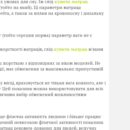
х умовах для сну. Їм слід
купити матрац
тобто на який). Ці параметри матраца
ребта, а також за вплив на кровоносну і дихальну
 (тобто середня норма) параметр ваги не є
 жорсткості матраців, слід
купити матрац
м'яким
ш жорсткою з відповідних за віком моделей. Не
кції, має обмеження за максимально припустимій
ісці, враховується не тільки вага кожного, але і
 кг Цей показник можна використовувати для всіх
сплячими вибір обмежений можливостями
ище фізична активність людини і більше працює
денній невисокою фізичної активності показник
 матрац рекомен-дованих для людей, ведучих