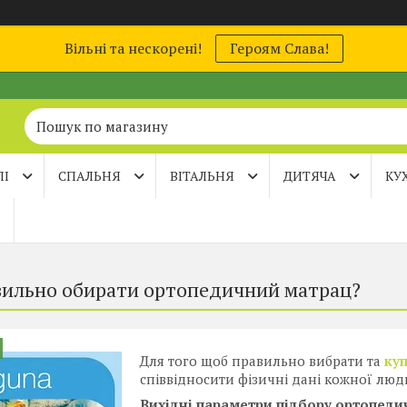
Вільні та нескорені!
Героям Слава!
ЛІ
СПАЛЬНЯ
ВІТАЛЬНЯ
ДИТЯЧА
КУ
вильно обирати ортопедичний матрац?
Для того щоб правильно вибрати та
ку
співвідносити фізичні дані кожної люди
Вихідні параметри підбору ортопеди