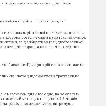
яльність пов'язана з великими фізичними
 в області хребта і шиї так само, як і
з можливих варіантів, які підходять за вагою та
чне здоров'я дозволяє спати на матраці зниженою
і симптоми, слід вибирати матрац двосторонньої
параметрами стороні, а на період загострення
ретної людини. Цей критерій є важливим, але не
опедичний матрац підбирається з урахуванням
ім маленьким дітям все одно, на чому спати,
бо кокосовий матрацик товщиною 5-7 см, або
об матрац був досить живучим, витримував