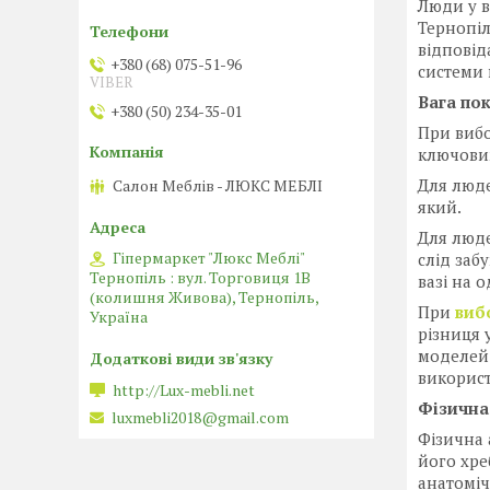
Люди у в
Тернопіл
відповід
+380 (68) 075-51-96
системи 
VIBER
Вага по
+380 (50) 234-35-01
При вибо
ключовим
Для людей
Салон Меблів - ЛЮКС МЕБЛІ
який.
Для люде
Гіпермаркет "Люкс Меблі"
слід заб
Тернопіль : вул. Торговиця 1В
вазі на 
(колишня Живова), Тернопіль,
При
виб
Україна
різниця 
моделей 
використ
http://Lux-mebli.net
Фізична
luxmebli2018@gmail.com
Фізична 
його хре
анатоміч