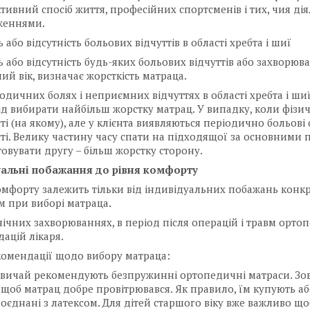
тивний спосіб життя, професійних спортсменів і тих, чия ді
женнями.
 або відсутність больових відчуттів в області хребта і шиї
 або відсутність будь-яких больових відчуттів або захворювань
ний вік, визначає жорсткість матраца.
одичних болях і неприємних відчуттях в області хребта і шиї 
лід вибирати найбільш жорстку матрац. У випадку, коли фізи
ті (на якому), але у клієнта виявляються періодично больов
ті. Велику частину часу спати на підходящої за основними 
овувати другу – більш жорстку сторону.
уальні побажання до рівня комфорту
омфорту залежить тільки від індивідуальних побажань конк
 при виборі матраца.
ічних захворюваннях, в період після операцій і травм орт
ацій лікаря.
комендації щодо вибору матраца:
звичай рекомендують безпружинні ортопедичні матраси. Зовс
щоб матрац добре провітрювався. Як правило, їм купують а
поєднані з латексом. Для дітей старшого віку вже важливо щ