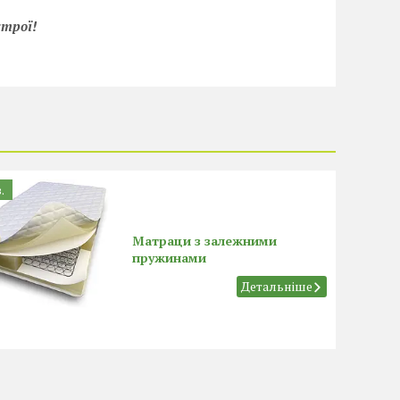
строї!
.
Матраци з залежними
пружинами