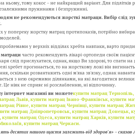
на ньому, тому кокос – не найкращий варіант. Для підліткі
незалежними пружинами і безпружинні.
людям не рекомендуються жорсткі матраци. Вибір слід зу
.
х у попереку жорстку матрац протипоказів, потрібно вибира
 моделей.
проблемами у верхніх відділах хребта навпаки, варто приди
 матраци
часто рекомендують лікарі-ортопеди своїм пацієн
каря слід прислухатися, однак, якщо Ви здорові, то спати на 
телі хребет прогинається, то на жорсткому ложі він вигинає
ня, оскільки розвантажить одні м'яка зв'язку, однак навантаж
кається з нею окремими ділянками, на які лагодитися велики
г. Це ніяк не сприяє ні розслабленню, ні відпочинку.
у інтернет магазині ви можете
купити матрац Тернопіль,
матрац Львів, купити матрац Івано-Франківськ, купити м
матрац Рівне, купити матрац Чернівці, купити матрац Жи
упити матрац Дніпропетровськ, купити матрац Донецьк, 
 купити матрац Одеса, купити матрац Харків, купити мат
Миколаїв, купити матрац Черкаси.
 ять десятих нашого щастя залежить від здоров'я» – сказав 