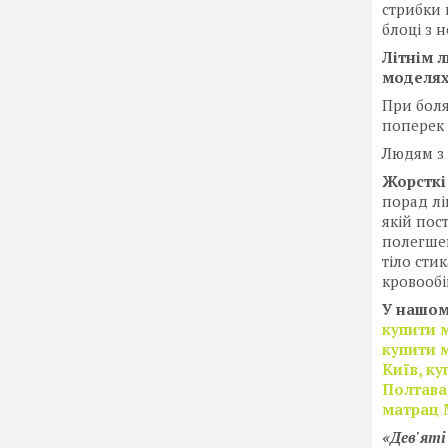
стрибки 
блоці з 
Літнім 
моделях
При боля
поперек
Людям з 
Жорсткі
порад лі
якій пос
полегшен
тіло сти
кровообі
У нашом
купити 
купити 
Київ, к
Полтава,
матрац 
«Дев'яті