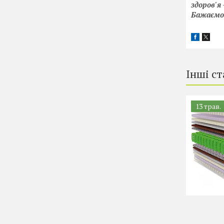
здоров'я 
Бажаємо 
Інші ст
13 трав.