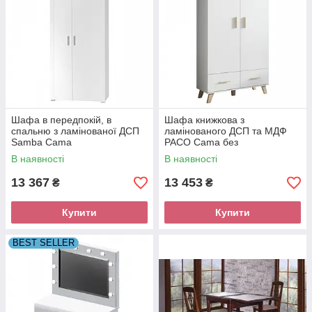
Шафа в передпокій, в
Шафа книжкова з
спальню з ламінованої ДСП
ламінованого ДСП та МДФ
Samba Сama
PACO Cama без
підсвічування
В наявності
В наявності
13 367
13 453
₴
₴
Купити
Купити
BEST SELLER