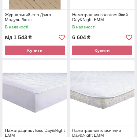
Журнальний стіл Дзига
Наматрацник вологостійкий
Модуль Люкс
Day&Night EMM
В наявності
В наявності
1 543
6 604
від
₴
₴
Купити
Купити
Наматрацник Люкс Day&Night
Наматрацник класичний
EMM
Day&Night EMM