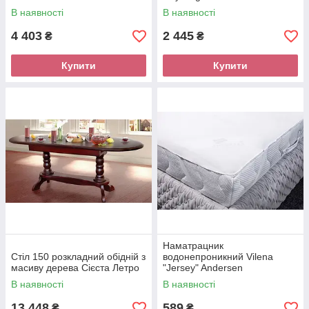
В наявності
В наявності
4 403
2 445
₴
₴
Купити
Купити
Наматрацник
Стіл 150 розкладний обідній з
водонепроникний Vilena
масиву дерева Сієста Летро
"Jersey" Andersen
В наявності
В наявності
13 448
589
₴
₴