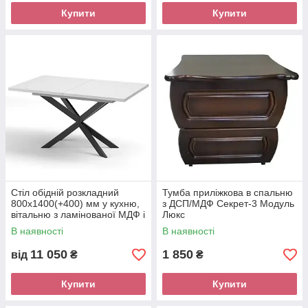
Купити
Купити
Стіл обідній розкладний
Тумба приліжкова в спальню
800х1400(+400) мм у кухню,
з ДСП/МДФ Секрет-3 Модуль
вітальню з ламінованої МДФ і
Люкс
металу Спайдер Неман
В наявності
В наявності
11 050
1 850
від
₴
₴
Купити
Купити