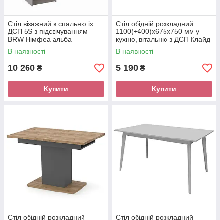
Стіл візажний в спальню із
Стіл обідній розкладний
ДСП 5S з підсвічуванням
1100(+400)х675х750 мм у
BRW Німфеа альба
кухню, вітальню з ДСП Клайд
Неман
В наявності
В наявності
10 260
5 190
₴
₴
Купити
Купити
Стіл обідній розкладний
Стіл обідній розкладний