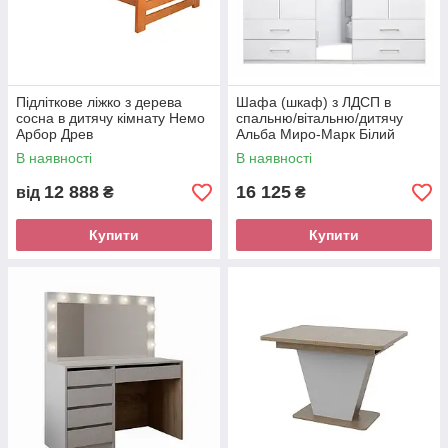
Підліткове ліжко з дерева
Шафа (шкаф) з ЛДСП в
сосна в дитячу кімнату Немо
спальню/вітальню/дитячу
Арбор Древ
Альба Миро-Марк Білий
глянець
В наявності
В наявності
12 888
16 125
від
₴
₴
Купити
Купити