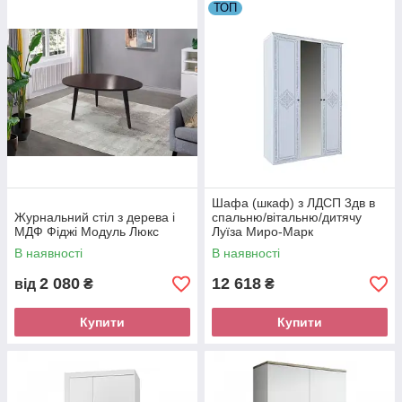
ТОП
Шафа (шкаф) з ЛДСП 3дв в
Журнальний стіл з дерева і
спальню/вітальню/дитячу
МДФ Фіджі Модуль Люкс
Луїза Миро-Марк
В наявності
В наявності
2 080
12 618
від
₴
₴
Купити
Купити