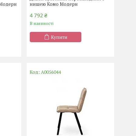
 Модерн
нишею Комо Модерн
4 792 ₴
В наявності
Купити
А0056044