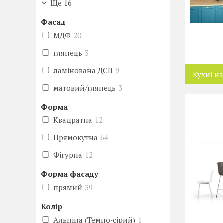
Ще 16
Фасад
МДФ
20
глянець
3
ламінована ДСП
9
Кухні н
матовий/глянець
3
Форма
Квадратна
12
Прямокутна
64
Фігурна
12
Форма фасаду
прямий
39
Колір
Альпіна (Темно-сірий)
1