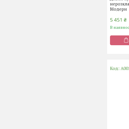
нерозкл
Модерн
5 451 ₴
В наявнос
А00