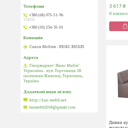
3 617 ₴
В наявнос
+380 (68) 075-51-96
VIBER
+380 (50) 234-35-01
Салон Меблів - ЛЮКС МЕБЛІ
Гіпермаркет "Люкс Меблі"
Тернопіль : вул. Торговиця 1В
(колишня Живова), Тернопіль,
Україна
http://Lux-mebli.net
luxmebli2018@gmail.com
Диван к
модульн