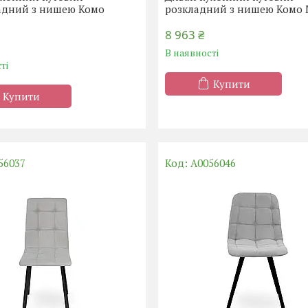
адний з нишею Комо
розкладний з нишею Комо
8 963 ₴
В наявності
ті
Купити
Купити
56037
А0056046