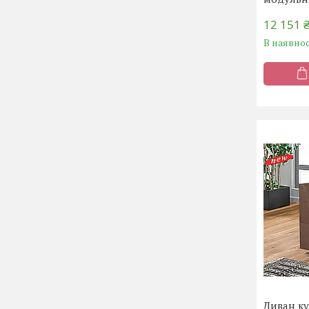
12 151 
В наявнос
Диван к