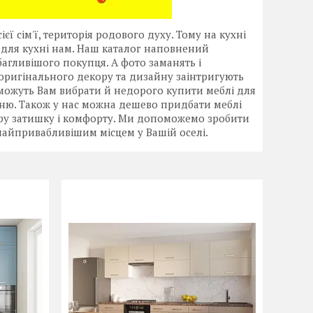
ієї сім'ї, територія родового духу. Тому на кухні
і для кухні нам. Наш каталог наповнений
гливішого покупця. А фото заманять і
оригінального декору та дизайну заінтригують
оможуть Вам вибрати й недорого купити меблі для
анню. Також у нас можна дешево придбати меблі
еру затишку і комфорту. Ми допоможемо зробити
 найпривабливішим місцем у Вашій оселі.