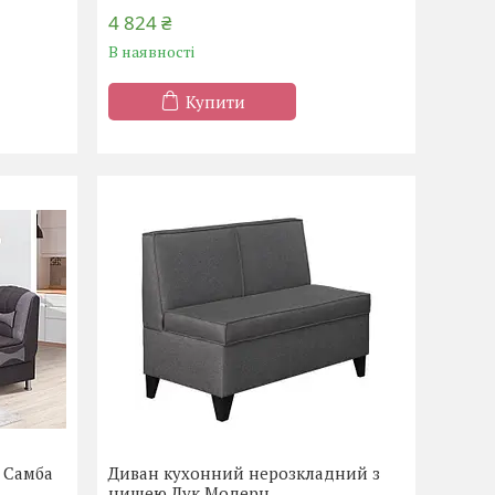
4 824 ₴
В наявності
Купити
 Самба
Диван кухонний нерозкладний з
нишею Лук Модерн