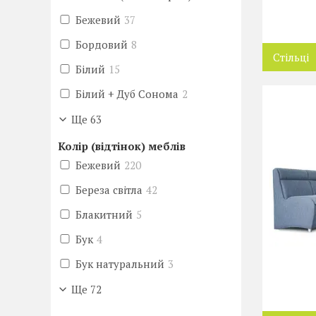
Бежевий
37
Бордовий
8
Стільці
Білий
15
Білий + Дуб Сонома
2
Ще 63
Колір (відтінок) меблів
Бежевий
220
Береза світла
42
Блакитний
5
Бук
4
Бук натуральний
3
Ще 72