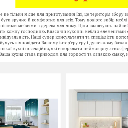
е не тільки місце для приготування їжі, це територія збору вс
бути зручно й комфортно для всіх. Тому довірте вибір мебл
нішими меблями з дерева для дому. Ціни влаштують найвиба
ть кожну господиню. Класичні кухонні меблі з елементами 
ивідуальність. Наші супер консультанти та спеціалісти доп
і будуть відповідати Вашому інтер'єру єру і душевному баж
нької кухні посекційно, які створювати неймовірну атмосф
 Ваша кухня стала приводом для гордості та ознакою смаку,