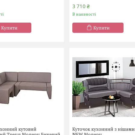
3 710 ₴
ті
В наявності
Купити
Купити
ухонний кутовий
Куточок кухонний з нішами
ий Тренд Модерн Бежевий
NEW Модерн