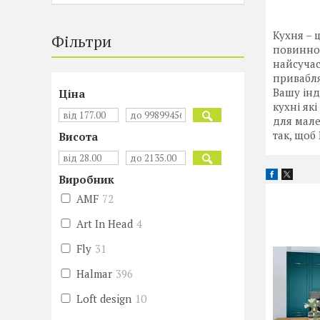
Кухня – ц
Фільтри
повинно 
найсучас
привабля
Вашу інд
Ціна
кухні як
для мале
так, щоб
Висота
Виробник
AMF
72
Art In Head
4
Fly
31
Halmar
396
Loft design
10