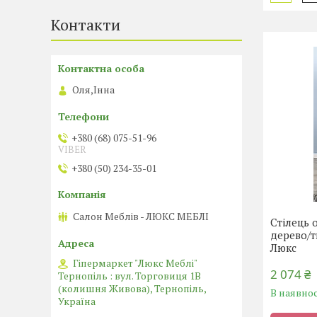
Контакти
Оля,Інна
+380 (68) 075-51-96
VIBER
+380 (50) 234-35-01
Салон Меблів - ЛЮКС МЕБЛІ
Стілець 
дерево/
Люкс
Гіпермаркет "Люкс Меблі"
2 074 ₴
Тернопіль : вул. Торговиця 1В
(колишня Живова), Тернопіль,
В наявнос
Україна