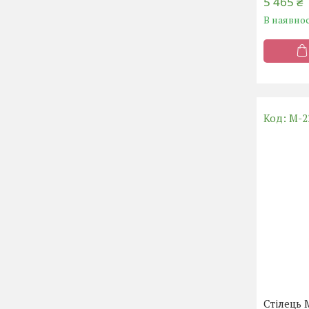
5 465 ₴
В наявнос
M-2
Стілець 