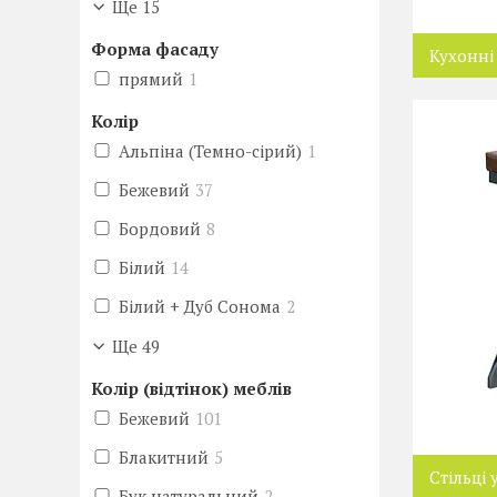
Ще 15
Форма фасаду
Кухонні 
прямий
1
Колір
Альпіна (Темно-сірий)
1
Бежевий
37
Бордовий
8
Білий
14
Білий + Дуб Сонома
2
Ще 49
Колір (відтінок) меблів
Бежевий
101
Блакитний
5
Стільці 
Бук натуральний
2