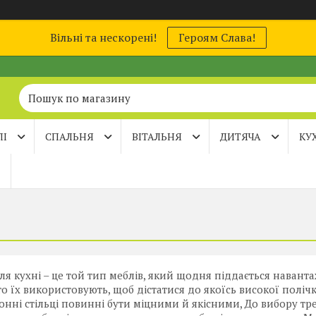
Вільні та нескорені!
Героям Слава!
ЛІ
СПАЛЬНЯ
ВІТАЛЬНЯ
ДИТЯЧА
КУ
для кухні – це той тип меблів, який щодня піддається наванта
сто їх використовують, щоб дістатися до якоїсь високої поліч
онні стільці повинні бути міцними й якісними, До вибору тре