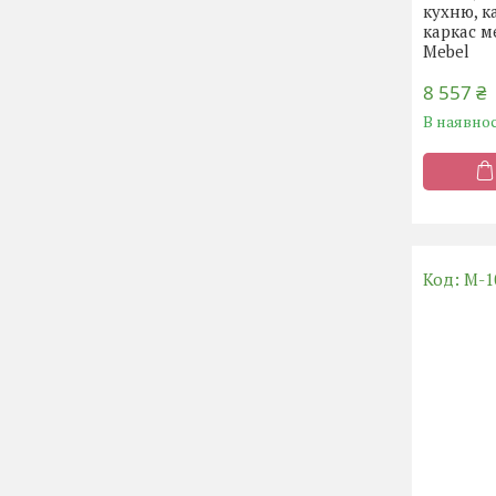
кухню, к
каркас м
Mebel
8 557 ₴
В наявнос
M-1