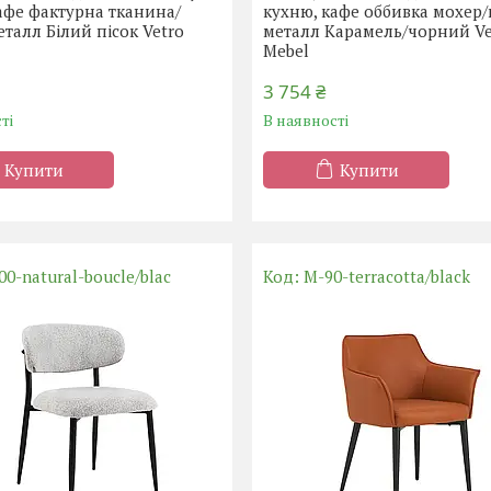
афе фактурна тканина/
кухню, кафе оббивка мохер/
еталл Білий пісок Vetro
металл Карамель/чорний Ve
Mebel
3 754 ₴
ті
В наявності
Купити
Купити
00-natural-boucle/blac
M-90-terracotta/black