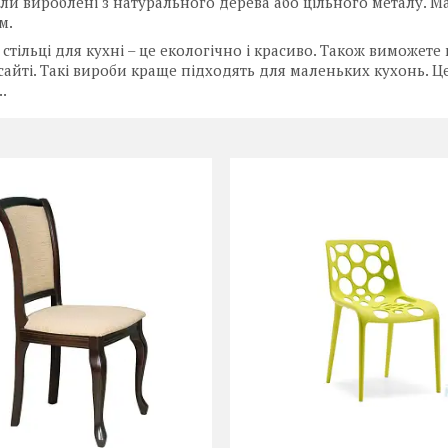
ли вироблені з натурального дерева або цільного металу. М
м.
 стільці для кухні – це екологічно і красиво. Також виможет
айті. Такі вироби краще підходять для маленьких кухонь. Це
.