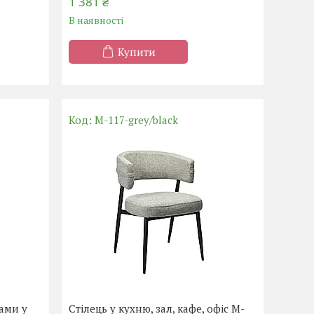
1 381 ₴
В наявності
Купити
M-117-grey/black
ками у
Стілець у кухню, зал, кафе, офіс M-