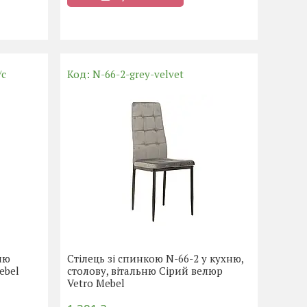
/c
N-66-2-grey-velvet
лю
Стілець зі спинкою N-66-2 у кухню,
ebel
столову, вітальню Сірий велюр
Vetro Mebel