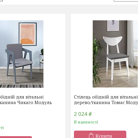
обідній для вітальні
Стілець обідній для вітальні
тканина Чикаго Модуль
дерево/тканина Томас Мод
2 024 ₴
В наявності
ті
Купити