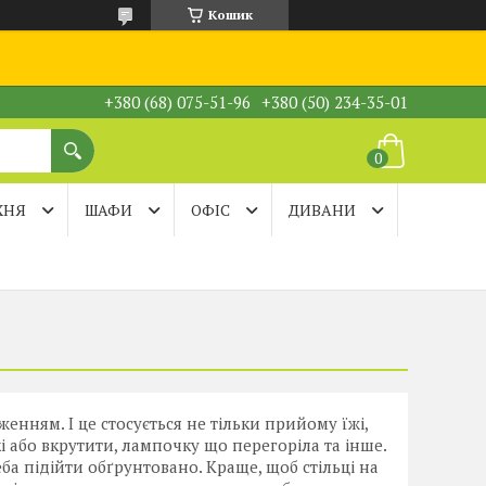
Кошик
+380 (68) 075-51-96
+380 (50) 234-35-01
ХНЯ
ШАФИ
ОФІС
ДИВАНИ
женням. І це стосується не тільки прийому їжі,
кі або вкрутити, лампочку що перегоріла та інше.
ба підійти обґрунтовано. Краще, щоб стільці на