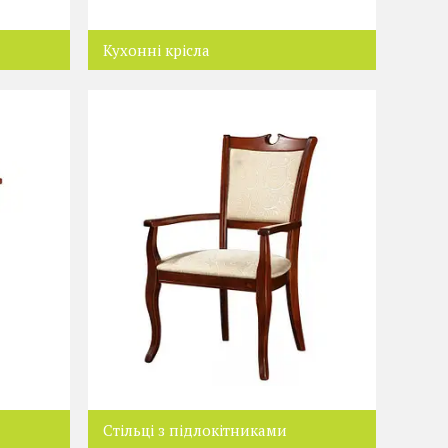
Кухонні крісла
Стільці з підлокітниками