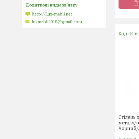
http://Lux-mebli.net
luxmebli2018@gmail.com
R-69
Стілець 
металу/т
Чорний/