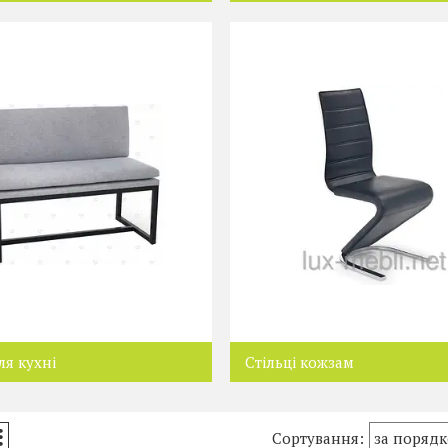
ля кухні
Стільці кожзам