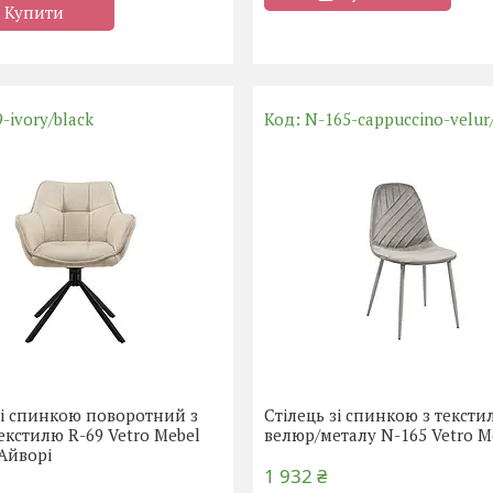
Купити
-ivory/black
N-165-cappuccino-velur
зі спинкою поворотний з
Стілець зі спинкою з тексти
екстилю R-69 Vetro Mebel
велюр/металу N-165 Vetro M
Айворі
1 932 ₴