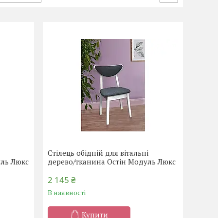
Стілець обідній для вітальні
уль Люкс
дерево/тканина Остін Модуль Люкс
2 145 ₴
В наявності
Купити