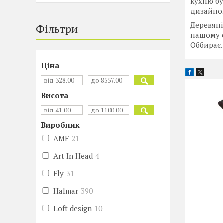
кухню бу
дизайно
Деревяні
Фільтри
нашому с
Оббирає..
Ціна
Висота
Виробник
AMF
21
Art In Head
4
Fly
31
Halmar
390
Loft design
10