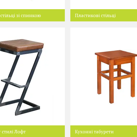
стільці зі спинкою
Пластикові стільці
у стилі Лофт
Кухонні табурети