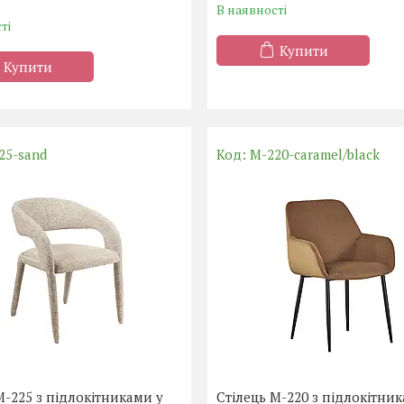
В наявності
ті
Купити
Купити
25-sand
M-220-caramel/black
M-225 з підлокітниками у
Стілець M-220 з підлокітни