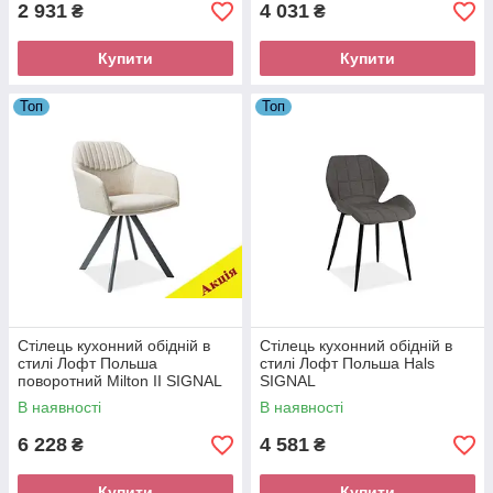
2 931
4 031
₴
₴
Купити
Купити
Топ
Топ
Стілець кухонний обідній в
Стілець кухонний обідній в
стилі Лофт Польша
стилі Лофт Польша Hals
поворотний Milton II SIGNAL
SIGNAL
В наявності
В наявності
6 228
4 581
₴
₴
Купити
Купити