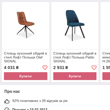
Стілець кухонний обідній в
Стілець кухонний обідній в
Стіл
стилі Лофт Польша Olaf
стилі Лофт Польша Pablo
мяк
SIGNAL
SIGNAL
H-26
4 031
2 931
1 5
₴
₴
Купити
Купити
Про нас
92% позитивних з 39 відгуків за рік
Працює з 15.02.2012