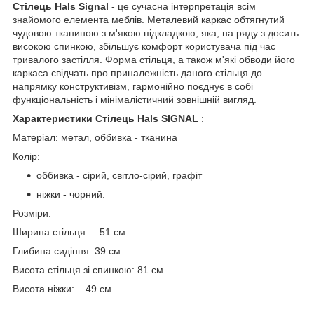
Стілець Hals Signal
- це сучасна інтерпретація всім
знайомого елемента меблів. Металевий каркас обтягнутий
чудовою тканиною з м'якою підкладкою, яка, на ряду з досить
високою спинкою, збільшує комфорт користувача під час
тривалого застілля. Форма стільця, а також м'які обводи його
каркаса свідчать про приналежність даного стільця до
напрямку конструктивізм, гармонійно поєднує в собі
функціональність і мінімалістичний зовнішній вигляд.
Характеристики Стілець Hals SIGNAL
:
Матеріал: метал, оббивка - тканина
Колір:
оббивка - сірий, світло-сірий, графіт
ніжки - чорний.
Розміри:
Ширина стільця: 51 см
Глибина сидіння: 39 см
Висота стільця зі спинкою: 81 см
Висота ніжки: 49 см.