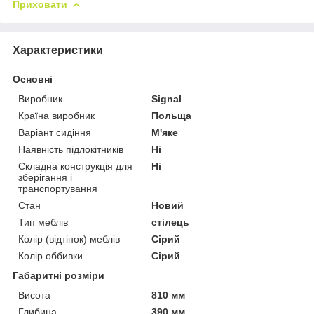
Приховати
Характеристики
Основні
Виробник
Signal
Країна виробник
Польща
Варіант сидіння
М'яке
Наявність підлокітників
Ні
Складна конструкція для
Ні
зберігання і
транспортування
Стан
Новий
Тип меблів
стілець
Колір (відтінок) меблів
Сірий
Колір оббивки
Сірий
Габаритні розміри
Висота
810 мм
Глибина
390 мм