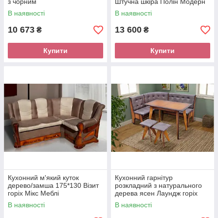
з чорним
Штучна шкіра Полін Модерн
В наявності
В наявності
10 673
13 600
₴
₴
Купити
Купити
Кухонний м'який куток
Кухонний гарнітур
дерево/замша 175*130 Візит
розкладний з натурального
горіх Мікс Меблі
дерева ясен Лаундж горіх
Мікс Меблі
В наявності
В наявності