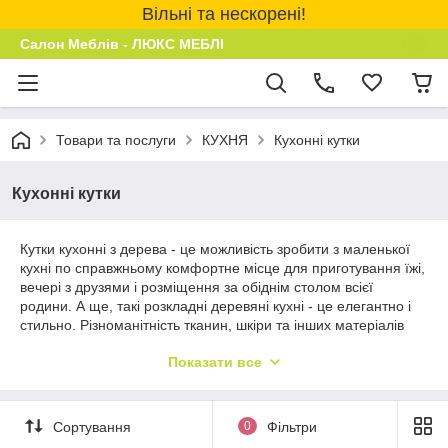
Вільні та нескорені!
Салон Меблів - ЛЮКС МЕБЛІ
Товари та послуги
КУХНЯ
Кухонні кутки
Кухонні кутки
Кутки кухонні з дерева - це можливість зробити з маленької
кухні по справжньому комфортне місце для приготування їжі,
вечері з друзями і розміщення за обіднім столом всієї
родини. А ще, такі розкладні деревяні кухні - це елегантно і
стильно. Різноманітність тканин, шкіри та інших матеріалів
дають можливість для маневру і вибору оригінального
Показати все
дизайну. Ціни радують гаманець. Такі кутки для кухні
являються справжнім витвором мистецтва, який буде тільки у
вашій родині й вашій оселі. Купити недорого м’які меблі на
кухню дуже просто. Наші «герої» консультанти допоможуть
Сортування
0
Фільтри
Вам підібрати розміри, матеріал та характеристики вашої