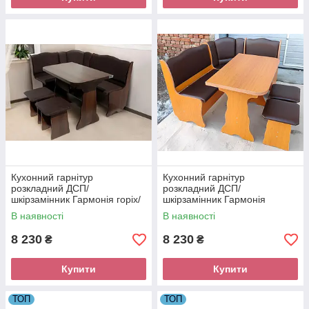
Кухонний гарнітур
Кухонний гарнітур
розкладний ДСП/
розкладний ДСП/
шкірзамінник Гармонія горіх/
шкірзамінник Гармонія
шоколад Мікс Меблі
вишня/шоколад Мікс Меблі
В наявності
В наявності
8 230
8 230
₴
₴
Купити
Купити
ТОП
ТОП