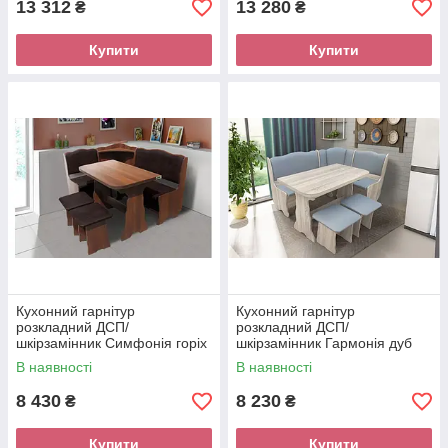
13 312
13 280
₴
₴
Купити
Купити
Кухонний гарнітур
Кухонний гарнітур
розкладний ДСП/
розкладний ДСП/
шкірзамінник Симфонія горіх
шкірзамінник Гармонія дуб
еко/шоколад Мікс Меблі
сонома трюфель/сірий Мікс
В наявності
В наявності
Меблі
8 430
8 230
₴
₴
Купити
Купити