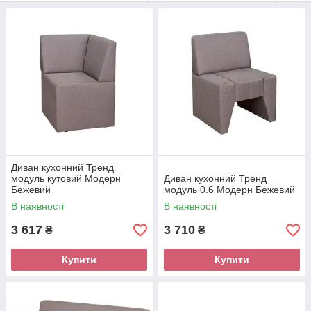
майбутньої супер кухні. Зазирніть в наш каталог та подивіться
фото. Це щось неймовірне. Оббирає...
Диван кухонний Тренд
модуль кутовий Модерн
Диван кухонний Тренд
Бежевий
модуль 0.6 Модерн Бежевий
В наявності
В наявності
3 617
3 710
₴
₴
Купити
Купити