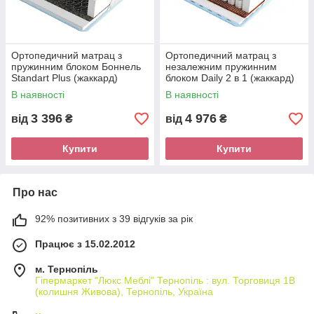
Ортопедичний матрац з
Ортопедичний матрац з
пружинним блоком Боннель
незалежним пружинним
Standart Plus (жаккард)
блоком Daily 2 в 1 (жаккард)
Sleep&Fly ЕММ
Sleep&Fly ЕММ
В наявності
В наявності
3 396
4 976
від
₴
від
₴
Купити
Купити
Про нас
92% позитивних з 39 відгуків за рік
Працює з 15.02.2012
м. Тернопіль
Гіпермаркет "Люкс Меблі" Тернопіль : вул. Торговиця 1В
(колишня Живова), Тернопіль, Україна