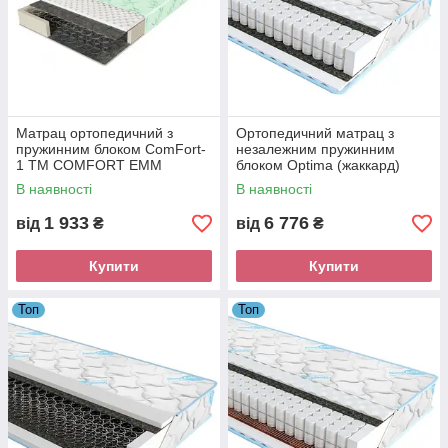
Матрац ортопедичний з
Ортопедичний матрац з
пружинним блоком ComFort-
незалежним пружинним
1 ТM COMFORT ЕММ
блоком Optima (жаккард)
Sleep&Fly ЕММ
В наявності
В наявності
1 933
6 776
від
₴
від
₴
Купити
Купити
Топ
Топ