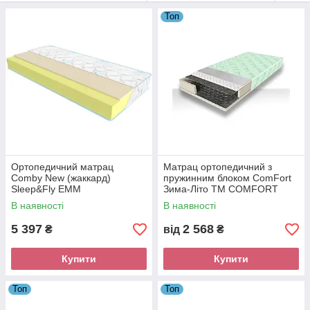
«Hotmelt» пара. Ціна, фото та розміри представлене в
Топ
нашому каталозі. Все що Вам потрібно це купити та
зануритися у найніжніший сон. Спробуйте...
Ортопедичний матрац
Матрац ортопедичний з
Comby New (жаккард)
пружинним блоком ComFort
Sleep&Fly ЕММ
Зима-Літо ТM COMFORT
ЕММ
В наявності
В наявності
5 397
2 568
₴
від
₴
Купити
Купити
Топ
Топ