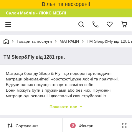
Вільні та нескорені!
Салон Меблів - ЛЮКС МЕБЛІ
Товари та послуги
МАТРАЦИ
ТМ Sleep&Fly від 1281 
ТМ Sleep&Fly від 1281 грн.
Матраци бренду Sleep & Fly - це недорогі ортопедичні
матраци різноманітної жорсткості,дуже якісні та практичні.
Відгуки наших покупців говорять самі за себе.
Вони можуть бути з пружинами або без них. Пружинні
матраци односпальні і двоспальні сконструйовані із
застосуванням блоків типу «Боннель» та «Pocket Spring».
Показати все
Наповнювачі та різні застосовуються такі матеріали, як
пінополіуретан,натуральний перфорований латекс, бавовна,
овеча вовна та унікальним матеріалом кокос за технологію
«PoliTex» . Всі ортопедичні матраци ТМ Sleep & Fly обтягнуті
Сортування
0
Фільтри
тканиною жокард бельгійського виробництва по системі