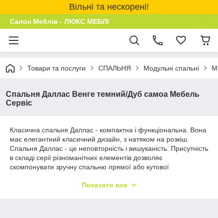
Вільні та нескорені!
Салон Меблів - ЛЮКС МЕБЛІ
Товари та послуги
СПАЛЬНЯ
Модульні спальні
М
Спальня Даллас Венге темний/Дуб самоа Мебель
Сервіс
Класична спальня Даллас - компактна і функціональна. Вона
має елегантний класичний дизайн, з натяком на розкіш.
Спальня Даллас - це неповторність і вишуканість. Присутність
в складі серії різноманітних елементів дозволяє
скомпонувати зручну спальню прямої або кутової
конфігурації в будь-якій кімнаті.
Показати все
Виготовляється в кольорах: вишня портофіно та венге
темний/дуб самоа.