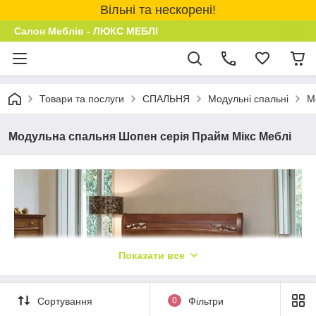
Вільні та нескорені!
Салон Меблів - ЛЮКС МЕБЛІ
Товари та послуги
СПАЛЬНЯ
Модульні спальні
М
Модульна спальня Шопен серія Прайм Мікс Меблі
Показати все
Сортування
0
Фільтри