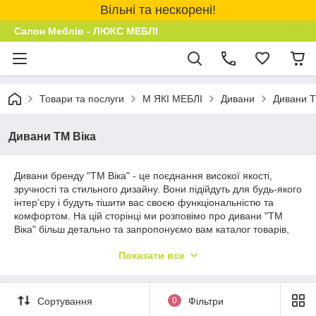
Вільні та нескорені!
Салон Меблів - ЛЮКС МЕБЛІ
Товари та послуги
М ЯКІ МЕБЛІ
Дивани
Дивани Т
Дивани ТМ Віка
Дивани бренду "ТМ Віка" - це поєднання високої якості,
зручності та стильного дизайну. Вони підійдуть для будь-якого
інтер'єру і будуть тішити вас своєю функціональністю та
комфортом. На цій сторінці ми розповімо про дивани "ТМ
Віка" більш детально та запропонуємо вам каталог товарів,
де ви зможете купити дивани цього бренду недорого з
Показати все
доставкою по Тернополі та всій Україні.
Сортування
0
Фільтри