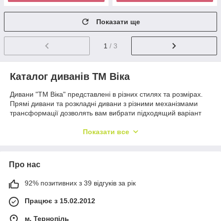
Показати ще
1
/ 3
Каталог диванів ТМ Віка
Дивани "ТМ Віка" представлені в різних стилях та розмірах.
Прямі дивани та розкладні дивани з різними механізмами
трансформації дозволять вам вибрати підходящий варіант
для вашого приміщення та для вашого життя. Ви також
можете замовити дивани на ніжках або з низькою спинкою
Показати все
залежно від ваших уподобань. Український бренд Віка
відомий своїм якісним виробництвом меблів і дивани цієї
марки не виняток. Вони виготовляються з високоякісних
Про нас
матеріалів, які не тільки довговічні, а й зберігають свій
первісний вигляд протягом багатьох років експлуатації.
92% позитивних з 39 відгуків за рік
Каркас диванів виконаний з масиву дерева, що гарантує
міцність та надійність конструкції. М'які елементи диванів
Працює з 15.02.2012
виконані з якісної піни та інших матеріалів, які забезпечують
комфорт під час сидіння або лежання.
м. Тернопіль