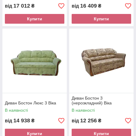
17 012
16 409
від
₴
від
₴
Купити
Купити
Диван Бостон 3
Диван Бостон Люкс 3 Віка
(нерозкладний) Віка
В наявності
В наявності
14 938
12 256
від
₴
від
₴
Купити
Купити