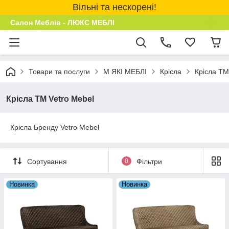
Вільні та нескорені!
Салон Меблів - ЛЮКС МЕБЛІ
Товари та послуги
М ЯКІ МЕБЛІ
Крісла
Крісла ТМ
Крісла ТМ Vetro Mebel
Крісла Бренду Vetro Mebel
Сортування
0
Фільтри
Новинка
Новинка