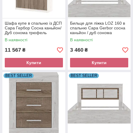
Шафа купе в спальню із ДСП
Бильце для ліжка LOZ 160 в
Сара Гербор Сосна каньйон/
спальню Сара Gerbor сосна
Дуб сонома трюфель
каньйон / дуб сонома
трюфель
В наявності
В наявності
11 567
3 460
₴
₴
Купити
Купити
BEST SELLER
BEST SELLER