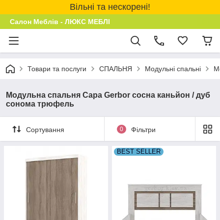
Вільні та нескорені!
Салон Меблів - ЛЮКС МЕБЛІ
Товари та послуги
СПАЛЬНЯ
Модульні спальні
М
Модульна спальня Сара Gerbor сосна каньйон / дуб
сонома трюфель
Сортування
0
Фільтри
BEST SELLER