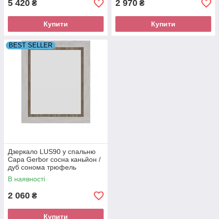
5 420
2 970
₴
₴
Купити
Купити
BEST SELLER
Дзеркало LUS90 у спальню
Сара Gerbor сосна каньйон /
дуб сонома трюфель
В наявності
2 060
₴
Купити