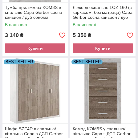
Тумба приліжкова KOM3S в
Ліжко двоспальне LOZ 160 (з
спальню Сара Gerbor сосна
каркасом, без матраца) Сара
каньйон / дуб сонома
Gerbor сосна каньйон / дуб
трюфель
сонома трюфель
В наявності
В наявності
3 140
5 350
₴
₴
Купити
Купити
BEST SELLER
BEST SELLER
Шафа SZF4D в спальню/
Комод KOM5S у спальню/
вітальню Сара з ДСП Gerbor
вітальню Сара з ДСП Gerbor