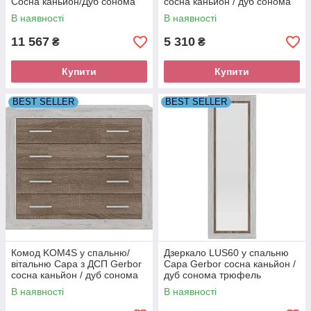
Сосна каньйон/Дуб сонома
сосна каньйон / дуб сонома
трюфель
трюфель
В наявності
В наявності
11 567
5 310
₴
₴
Купити
Купити
BEST SELLER
BEST SELLER
Комод KOM4S у спальню/
Дзеркало LUS60 у спальню
вітальню Сара з ДСП Gerbor
Сара Gerbor сосна каньйон /
сосна каньйон / дуб сонома
дуб сонома трюфель
трюфель
В наявності
В наявності