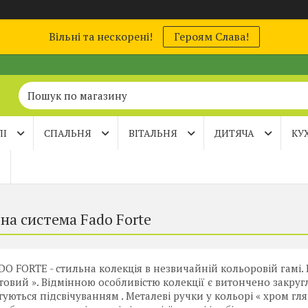
Вільні та нескорені!
Героям Слава!
ЛІ
СПАЛЬНЯ
ВІТАЛЬНЯ
ДИТЯЧА
КУ
на система Fado Forte
DO FORTE - стильна колекція в незвичайній кольоровій гамі. 
товий ». Відмінною особливістю колекції є витончено закруг
уються підсвічуванням . Металеві ручки у кольорі « хром г