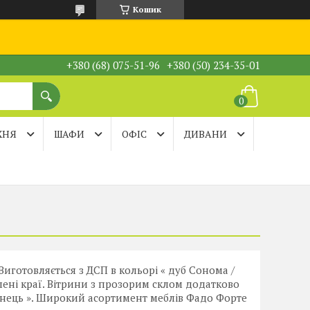
Кошик
+380 (68) 075-51-96
+380 (50) 234-35-01
ХНЯ
ШАФИ
ОФІС
ДИВАНИ
Виготовляється з ДСП в кольорі « дуб Сонома /
лені краї. Вітрини з прозорим склом додатково
лянець ». Широкий асортимент меблів Фадо Форте