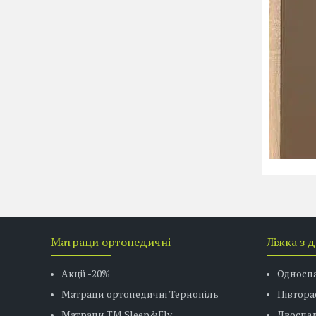
Матраци ортопедичні
Ліжка з 
Акції -20%
Односп
Матраци ортопедичні Тернопіль
Півтора
Матраци ТМ Sleep&Fly
Двоспал