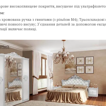
рове високоглянцеве покриття, висушене під ультрафіолет
ра:
 хромована ручка з гвинтами (з різьбою М4); Трьохскладові
ючі повного висуву; З`єднання деталей за допомогою ексце
ації включає полиці.