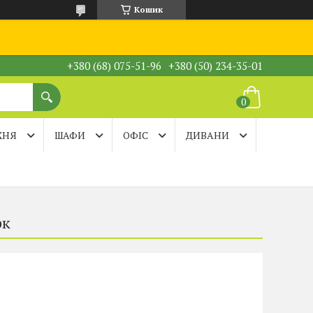
Кошик
+380 (68) 075-51-96
+380 (50) 234-35-01
ХНЯ
ШАФИ
ОФІС
ДИВАНИ
рк