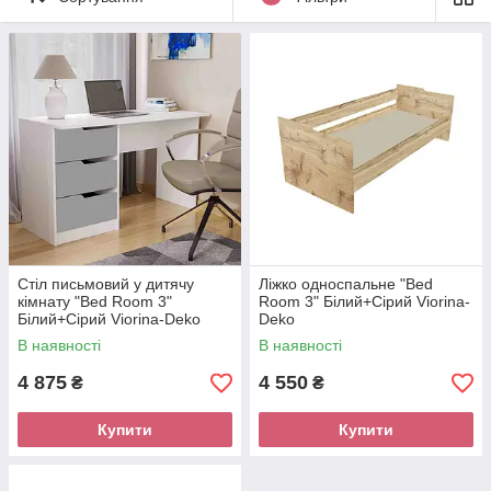
Стіл письмовий у дитячу
Ліжко односпальне "Bed
кімнату "Bed Room 3"
Room 3" Білий+Сірий Viorina-
Білий+Сірий Viorina-Deko
Deko
В наявності
В наявності
4 875
4 550
₴
₴
Купити
Купити