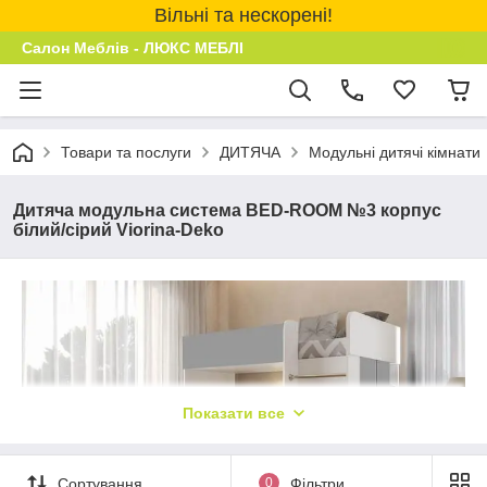
Вільні та нескорені!
Салон Меблів - ЛЮКС МЕБЛІ
Товари та послуги
ДИТЯЧА
Модульні дитячі кімнати
Дитяча модульна система BED-ROOM №3 корпус
білий/сірий Viorina-Deko
Показати все
Сортування
0
Фільтри