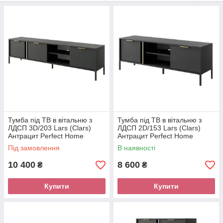
Тумба під ТВ в вітальню з
Тумба під ТВ в вітальню з
ЛДСП 3D/203 Lars (Clars)
ЛДСП 2D/153 Lars (Clars)
Антрацит Perfect Home
Антрацит Perfect Home
Під замовлення
В наявності
10 400
8 600
₴
₴
Модульна система Lars (Clars) Perfect Home - дивовижна
мозаїка смаку, стилю та шику, яка сподобається навіть
Купити
Купити
найвибагливішим клієнтам. Класичний антрацит із золотою
кромкою ABS на перегородці та золотими ручками надає
меблям елегантності та неповторного стилю. З колекцією