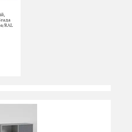
ій,
Леада
ра/RAL