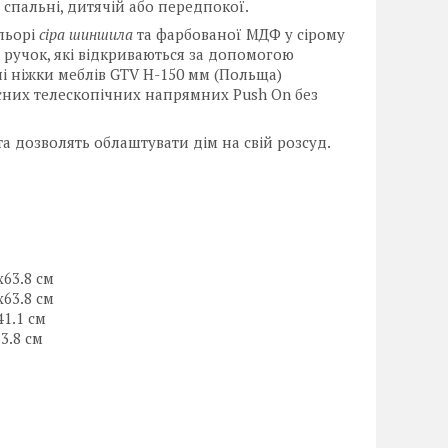
у спальні, дитячій або передпокої.
льорі
сіра шиншила
та фарбованої МДФ у сірому
 ручок, які відкриваються за допомогою
ні ніжки меблів GTV Н-150 мм (Польща)
сних телескопічних напрямних Push On без
а дозволять облаштувати дім на свій розсуд.
х63.8 см
х63.8 см
41.1 см
3.8 см