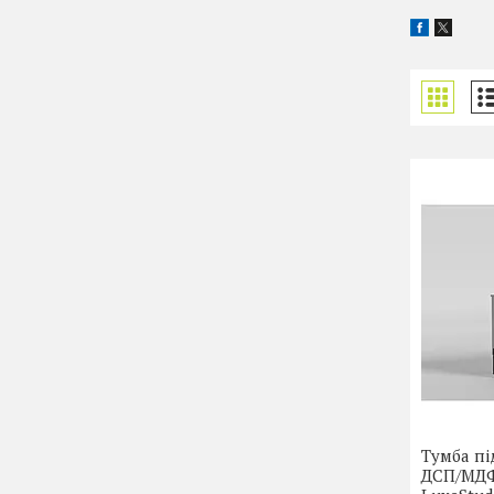
Тумба пі
ДСП/МДФ