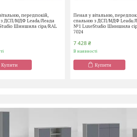
вітальню, передпокій,
Пенал у вітальню, передпок
 з ДСП/МДФ Leada/Леада
спальню з ДСП/МДФ Leada/
Studio Шиншила сіра/RAL
№1 LuxeStudio Шиншила сі
7024
7 428 ₴
ті
В наявності
Купити
Купити