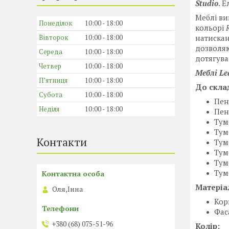
Studio
. 
Меблі ви
Понеділок
10:00
18:00
кольорі
R
Вівторок
10:00
18:00
натискан
дозволяю
Середа
10:00
18:00
дотягува
Четвер
10:00
18:00
Меблі Le
Пʼятниця
10:00
18:00
До скла
Субота
10:00
18:00
Пен
Неділя
10:00
18:00
Пен
Тум
Тум
Контакти
Тум
Тум
Тум
Тум
Матеріа
Оля,Інна
Кор
Фас
+380 (68) 075-51-96
Колір: