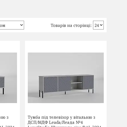
ьню з
Тумба під телевізор у вітальню з
ДСП/МДФ Leada/Леада №4