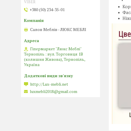
VIBER
Кор
+380 (50) 234-35-01
Фас
Ніж
Салон Меблів - ЛЮКС МЕБЛІ
Гіпермаркет "Люкс Меблі"
Тернопіль : вул. Торговиця 1В
(колишня Живова), Тернопіль,
Україна
http://Lux-mebli.net
luxmebli2018@gmail.com