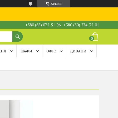
Кошик
+380 (68) 075-51-96
+380 (50) 234-35-01
ХНЯ
ШАФИ
ОФІС
ДИВАНИ