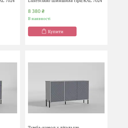
AL 7024
LuxeStudio Шиншила сіра/RAL 7024
8 380 ₴
В наявності
Купити
Тумба-комод у вітальню,