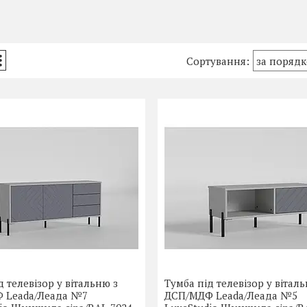
д телевізор у вітальню з
Тумба під телевізор у вітал
 Leada/Леада №7
ДСП/МДФ Leada/Леада №5