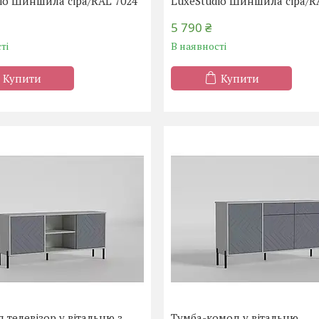
io Шиншила сіра/RAL 7024
LuxeStudio Шиншила сіра/R
5 790 ₴
ті
В наявності
Купити
Купити
д телевізор у вітальню з
Тумба-комод у вітальню,