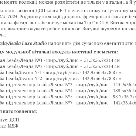
Елементи колекції можна розмістити не тільки у вітальні, а й 
конані з якісної ДСП класа Е-1 в елегантному та сучсному ко
AL 7024
. Родзинку колекції додають фрезеровані фасади без
ня на фасад, що забезпечує механізм Tip On GTV. Високі чор
ть використовувати робот-пилосос. Висувні шухляди на які
ча.
ada/Леада Luxe Studio
наповнять дім сучасною елегантністю т
ду модульної вітальні входять наступні елементи:
ал Leada/Леада №1 - шир./глуб./вис. - 51.5х56.2x214 см
ал Leada/Леада №2 - шир./глуб./вис. - 51.5х56.2x214 см
ба Leada/Леада №1 - шир./глуб./вис. - 143.9х36.4х78.8 см
ба Leada/Леада №2 - шир./глуб./вис. - 143.9х36.4х78.8 см
ба під телевізор Leada/Леада №3 - шир./глуб./вис. - 143.9х36.4
ба під телевізор Leada/Леада №4 - шир./глуб./вис. - 188.5х36.4
ба під телевізор Leada/Леада №5 - шир./глуб./вис. - 98.7х36.2х
ба під телевізор Leada/Леада №7 - шир./глуб./вис.- 142x36.4x6
л виготовлення:
пус: ДСП
ад: МДФ