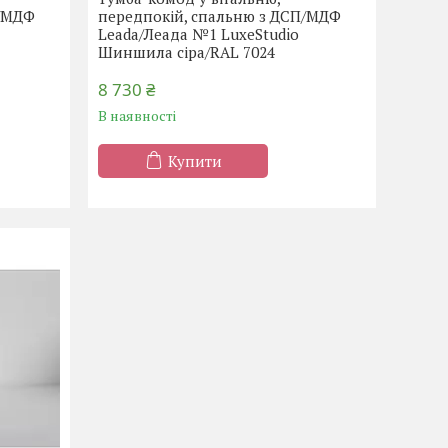
П/МДФ
передпокій, спальню з ДСП/МДФ
Leada/Леада №1 LuxeStudio
Шиншила сіра/RAL 7024
8 730 ₴
В наявності
Купити