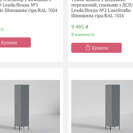
 Leada/Леада №3
передпокій, спальню з ДС
io Шиншила сіра/RAL 7024
Leada/Леада №2 LuxeStudio
Шиншила сіра/RAL 7024
9 465 ₴
ті
В наявності
Купити
Купити