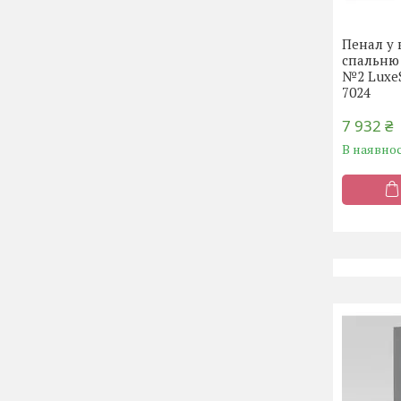
Пенал у 
спальню
№2 Luxe
7024
7 932 ₴
В наявнос