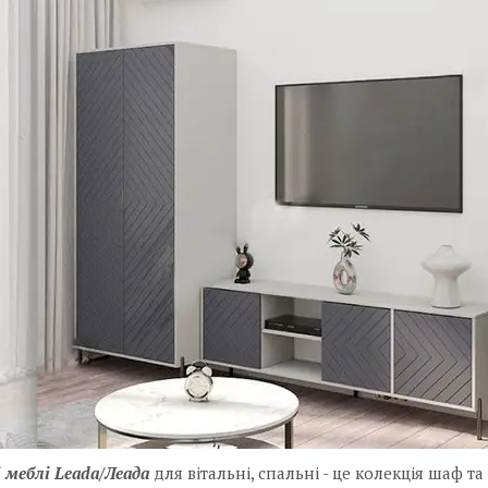
 меблі Leada/Леада
для вітальні, спальні - це колекція шаф т