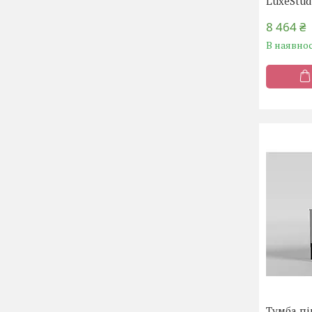
LuxeStud
8 464 ₴
В наявнос
Тумба пі