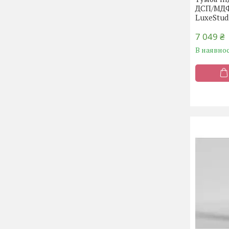
ДСП/МДФ
LuxeStud
7 049 ₴
В наявнос