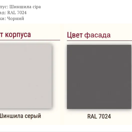
пус: Шиншила сіра
ад: RAL 7024
ки: Чорний