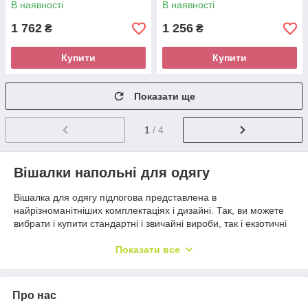
В наявності
В наявності
1 762
1 256
₴
₴
Купити
Купити
Показати ще
1
/ 4
Вішалки напольні для одягу
Вішалка для одягу підлогова
представлена в
найрізноманітніших комплектаціях і дизайні. Так, ви можете
вибрати і купити стандартні і звичайні вироби, так і екзотичні
варіанти, які стануть ще й прикрасою приміщення. Купити
вішалки для одягу
з допомогою нашого онлайн-магазину
Показати все
дуже просто. Заходьте у відповідний розділ, вибирайте
вподобану модель, оформляйте заявку, і наші менеджери
швидко зв'яжуться з вами для уточнення деталей.
Про нас
Наприклад, можна купити вішалки в передпокій у складі