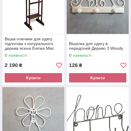
Вішак-плечики для одягу
підлогова з натурального
Вішалка для одягу в
дерева ясена Енігма Мікс
передпокій Дерево 3 Woody
Меблі
В наявності
В наявності
2 190
126
₴
₴
Купити
Купити