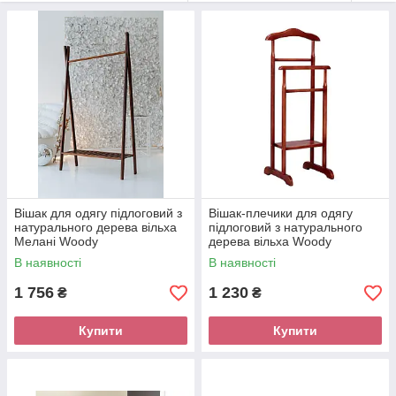
замовивши по інтернету.
Вішак для одягу підлоговий з
Вішак-плечики для одягу
натурального дерева вільха
підлоговий з натурального
Мелані Woody
дерева вільха Woody
В наявності
В наявності
1 756
1 230
₴
₴
Купити
Купити