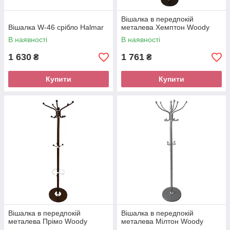
Вішалка в передпокій
Вішалка W-46 срібло Halmar
металева Хемптон Woody
В наявності
В наявності
1 630
1 761
₴
₴
Купити
Купити
Вішалка в передпокій
Вішалка в передпокій
металева Прімо Woody
металева Мілтон Woody