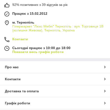
модульної системи (набір меблів для передпокою), або
92% позитивних з 39 відгуків за рік
придбати її як окремий елемент. Вішалка для передпокою
добре виглядає в комплекті з шафою такого ж дизайну, або з
Працює з 15.02.2012
комодом.
м. Тернопіль
Завдяки великому асортименту, доступним цінам, якісним
Гіпермаркет "Люкс Меблі" Тернопіль : вул. Торговиця 1В
матеріалам і професіоналізму персоналу, ви легко знайдете
(колишня Живова), Тернопіль, Україна
необхідну модель, витративши мінімум часу на пошуки.
Доставка товару можлива як у Тернополі, так і в міста
Контакти
України, як Рівне, Львів, Луцьк, Вінниця та інші.
Сьогодні працює з 10:00 до 18:00
Показати весь графік роботи
Про нас
Контакти
Доставка та оплата
Графік роботи