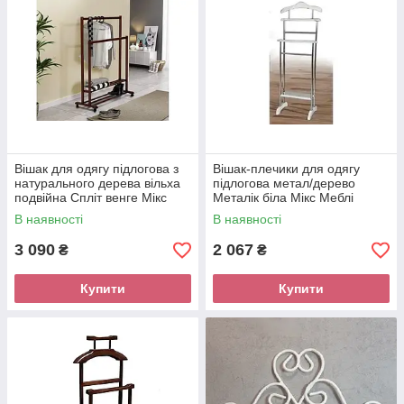
Вішак для одягу підлогова з
Вішак-плечики для одягу
натурального дерева вільха
підлогова метал/дерево
подвійна Спліт венге Мікс
Металік біла Мікс Меблі
Меблі
В наявності
В наявності
3 090
2 067
₴
₴
Купити
Купити