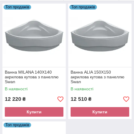
впливів зовнішнього середовища стійка і початкового блиску з
Топ продажів
Топ продажів
роками не втрачає. Акрилові чаші не шумлять як сталеві, і
набагато краще за них тримають тепло.
Ванна MILANA 140Х140
Ванна ALIA 150Х150
акрилова кутова з панеллю
акрилова кутова з панеллю
Swan
Swan
В наявності
В наявності
12 220
12 510
₴
₴
Купити
Купити
Топ продажів