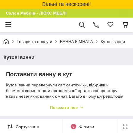
Вільні та нескорені!
Салон Меблів - ЛЮКС МЕБЛІ
Товари та послуги
ВАННА КІМНАТА
Кутові ванни
Кутові ванни
Поставити ванну в кут
Кутові ванни перевернули світ сантехніки, відкривши
безмежні возможности ергономічної організації простору
навіть невеликих ванних кімнат. Багато в чому ця революція
відбулася завдяки появі акрилових матеріалів. І сьогодні
створювати індивідуальний інтер'єр, застосовуючи
Показати все
оригінальні дизайнерські рішення, може кожен.
Акрилові вироби відрізняються масою переваг. Вони
Сортування
0
Фільтри
відрізняються міцністю, порівнянної з чавунними виробами,
альо мают на багато меншу вагу. Емаль акрилових ванн до