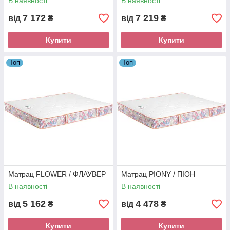
В наявності
В наявності
7 172
7 219
від
₴
від
₴
Купити
Купити
Топ
Топ
Матрац FLOWER / ФЛАУВЕР
Матрац PIONY / ПІОН
В наявності
В наявності
5 162
4 478
від
₴
від
₴
Купити
Купити