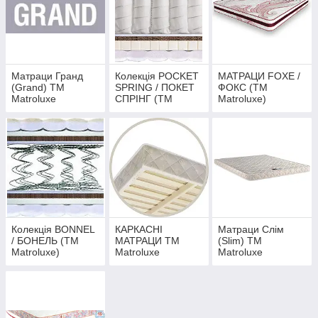
побачивши фото в нашому каталозі або набравши нашого
супер консультанта, який допоможе Вам підібрати розміри і
модуль матрацу. Ціна Вас порадує, а Ваші сни будуть
самими казковими та солодкими.
Матраци Гранд
Колекція POCKET
МАТРАЦИ FOXE /
(Grand) ТМ
SPRING / ПОКЕТ
ФОКС (ТМ
Matroluxe
СПРІНГ (ТМ
Matroluxe)
Matroluxe)
Колекція BONNEL
КАРКАСНІ
Матраци Слім
/ БОНЕЛЬ (ТМ
МАТРАЦИ ТМ
(Slim) ТМ
Matroluxe)
Matroluxe
Matroluxe