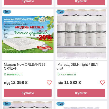
Купити
Купити
Топ
Топ
Матрац New ORLEAN/785
Матрац DELHI light / ДЕЛІ
ОРЛЕАН
лайт
В наявності
В наявності
12 358
11 882
від
₴
від
₴
Купити
Купити
Топ
Топ