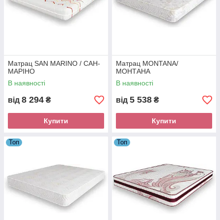
Матрац SAN MARINO / САН-
Матрац MONTANA/
МАРІНО
МОНТАНА
В наявності
В наявності
8 294
5 538
від
₴
від
₴
Купити
Купити
Топ
Топ