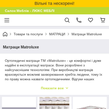
Вільні та нескорені!
Салон Меблів - ЛЮКС МЕБЛІ
Товари та послуги
МАТРАЦИ
Матраци Matroluxe
Матраци Matroluxe
Ортопедичні матраци ТМ «Matroluxe» - це комфортні і дуже
надійні в експлуатації матраси. Вони розроблені з
найсучаснішим технологіям. При виробництві матраців
враховується можливі захворювання хребта людини, тому їх
по праву можна назвати ортопедичними. Відгуки наших
покупців говорять про те, що їх сон ставши дуже
Показати все
комфортним. Завдяки ексклюзивним технологіям ТМ
«Matroluxe» на має аналогів у світі. Матраци можуть бути як
без пружинні, так і пружинні з блоками Бонель та Pocket
Spring. Ви можете купити двоспальні та односпальні матраци
з натуральними екологічно чистими наповнювачами,