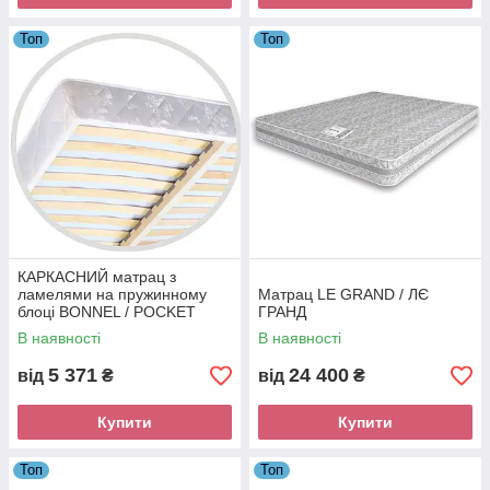
Топ
Топ
КАРКАСНИЙ матрац з
ламелями на пружинному
Матрац LE GRAND / ЛЄ
блоці BONNEL / POCKET
ГРАНД
SPRING
В наявності
В наявності
5 371
24 400
від
₴
від
₴
Купити
Купити
Топ
Топ