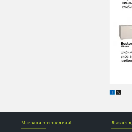
Матраци ортопедичні
Ліжка з 