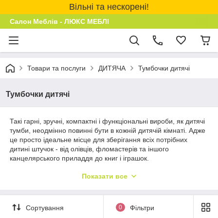
Вільні та нескорені!
Салон Меблів - ЛЮКС МЕБЛІ
Товари та послуги
ДИТЯЧА
Тумбочки дитячі
Тумбочки дитячі
Такі гарні, зручні, компактні і функціональні вироби, як дитячі
тумби, неодмінно повинні бути в кожній дитячій кімнаті. Адже
це просто ідеальне місце для зберігання всіх потрібних
дитині штучок - від олівців, фломастерів та іншого
канцелярського приладдя до книг і іграшок.
Дитяча тумбочка обов'язково повинна виготовлятися з
Показати все
екологічно чистих матеріалів, що не виділяють у повітря
токсинів і шкідливих речовин.
Сортування
0
Фільтри