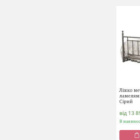
Ліжко ме
ламелям
Сірий
від 13 8
В наявнос