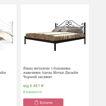
Ліжко металеве з буковими
айн
ламелями Адель Метал-Дизайн
Чорний оксамит
від 6 461 ₴
В наявності
Купити