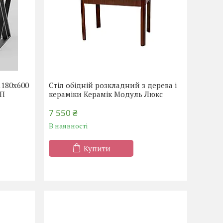
1180x600
Стіл обідній розкладний з дерева і
СП
кераміки Керамік Модуль Люкс
7 550 ₴
В наявності
Купити