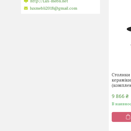
http://Lux-mebli.net
luxmebli2018@gmail.com
Столики 
кераміки
(комплек
9 866 ₴
В наявнос