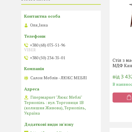
Оля,Інна
+380 (68) 075-51-96
VIBER
+380 (50) 234-35-01
Стіл з м
МДФ Кан
від 3 43
Салон Меблів - ЛЮКС МЕБЛІ
В наявнос
Гіпермаркет "Люкс Меблі"
Тернопіль : вул. Торговиця 1В
(колишня Живова), Тернопіль,
Україна