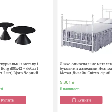
журнальні з металу і
Ліжко односпальне металев
 Borg d80х42 + d60х51
буковими ламелями Неапол
т 2 шт) Bjorn Чорний
Метал-Дизайн Світло-сірий
9 301 ₴
ті
В наявності
Купити
Купити