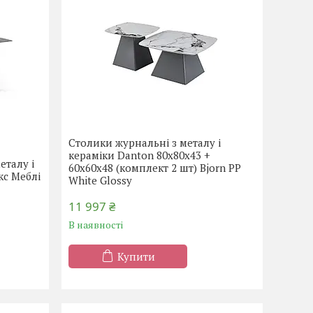
Столики журнальні з металу і
кераміки Danton 80х80х43 +
еталу і
60х60х48 (комплект 2 шт) Bjorn PP
кс Меблі
White Glossy
11 997 ₴
В наявності
Купити