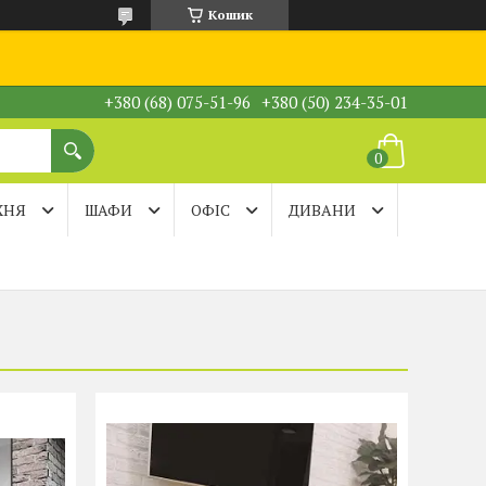
Кошик
+380 (68) 075-51-96
+380 (50) 234-35-01
ХНЯ
ШАФИ
ОФІС
ДИВАНИ