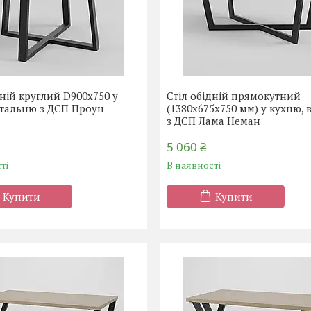
дній круглий D900х750 у
Стіл обідній прямокутний
італьню з ДСП Проун
(1380х675х750 мм) у кухню, 
з ДСП Лама Неман
5 060 ₴
ті
В наявності
Купити
Купити