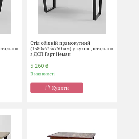
Стіл обідній прямокутний
вітальню
(1380х675х750 мм) у кухню, вітальню
з ДСП Гарт Неман
5 260 ₴
В наявності
Купити