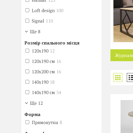
Halmar
123
Loft design
100
Signal
110
Ще 8
Розмір спального місця
120х190
12
Журналь
120х190 см
16
120х200 см
16
140х190
18
140х190 см
34
Ще 12
Форма
Прямокутна
8