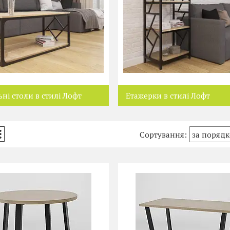
ні столи в стилі Лофт
Етажерки в стилі Лофт