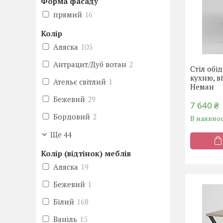
Форма фасаду
прямий
16
Колір
Аляска
105
Антрацит/Дуб вотан
2
Стіл обі
кухню, в
Ательє світлий
1
Неман
Бежевий
29
7 640 ₴
Бордовий
2
В наявнос
Ще 44
Колір (відтінок) меблів
Аляска
19
Бежевий
1
Білий
168
Ваніль
15