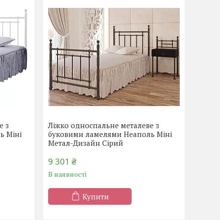
е з
Ліжко односпальне металеве з
ь Міні
буковими ламелями Неаполь Міні
Метал-Дизайн Сірий
9 301 ₴
В наявності
Купити