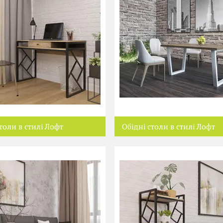
толи в стилі Лофт
Обідні столи в стилі Лофт