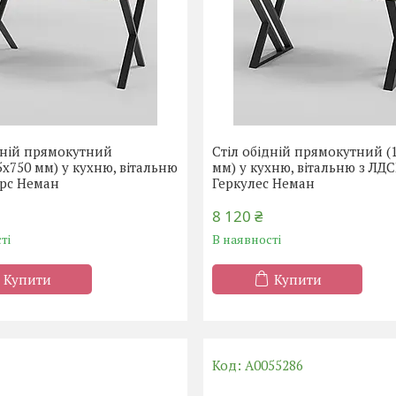
дній прямокутний
Стіл обідній прямокутний (
5х750 мм) у кухню, вітальню
мм) у кухню, вітальню з ЛД
ерс Неман
Геркулес Неман
8 120 ₴
ті
В наявності
Купити
Купити
А0055286