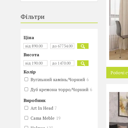
Фільтри
Ціна
Висота
Колір
Робочі с
Вугільний камінь/Чорний
6
Дуб кремона торро/Чорний
6
Виробник
Art In Head
7
Cama Meble
19