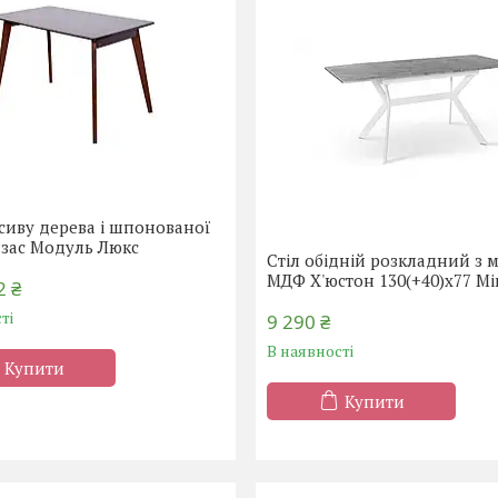
асиву дерева і шпонованої
зас Модуль Люкс
Стіл обідній розкладний з м
МДФ Х'юстон 130(+40)х77 Мі
2 ₴
ті
9 290 ₴
В наявності
Купити
Купити