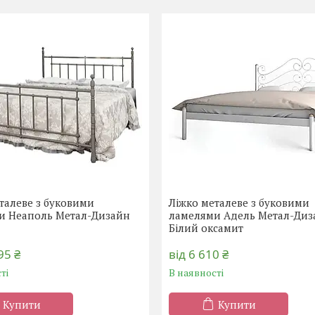
талеве з буковими
Ліжко металеве з буковими
и Неаполь Метал-Дизайн
ламелями Адель Метал-Диз
Білий оксамит
95 ₴
від 6 610 ₴
ті
В наявності
Купити
Купити