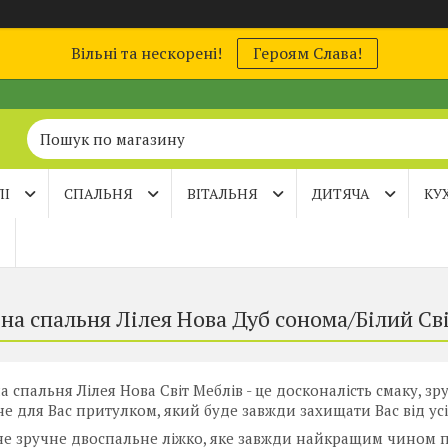
Вільні та нескорені!
Героям Слава!
ЛІ
СПАЛЬНЯ
ВІТАЛЬНЯ
ДИТЯЧА
КУ
на спальня Лілея Нова Дуб сонома/Білий Св
 спальня Лілея Нова Світ Меблів - це досконалість смаку, зру
не для Вас притулком, який буде завжди захищати Вас від ус
е зручне двоспальне ліжко, яке завжди найкращим чином по