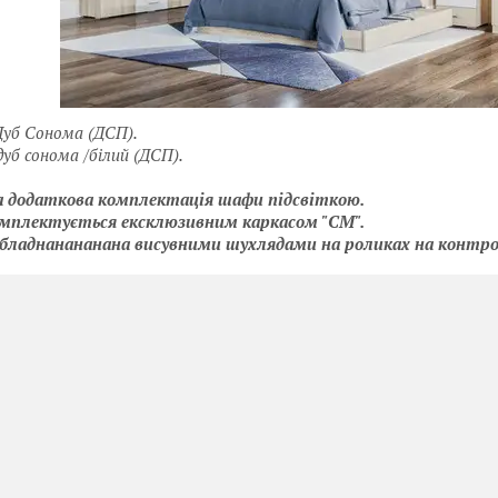
Дуб Сонома (ДСП).
дуб сонома /білий (ДСП).
 додаткова комплектація шафи підсвіткою.
мплектується ексклюзивним каркасом "СМ".
бладнанананана висувними шухлядами на роликах на контро