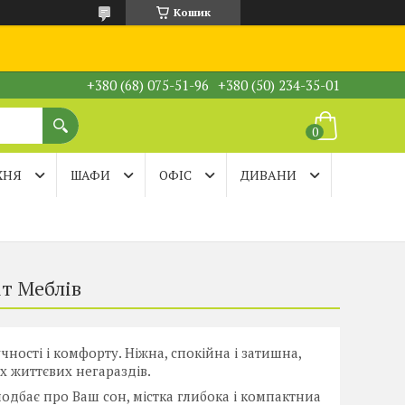
Кошик
+380 (68) 075-51-96
+380 (50) 234-35-01
ХНЯ
ШАФИ
ОФІС
ДИВАНИ
іт Меблів
чності і комфорту. Ніжна, спокійна і затишна,
іх життєвих негараздів.
дбає про Ваш сон, містка глибока і компактниа