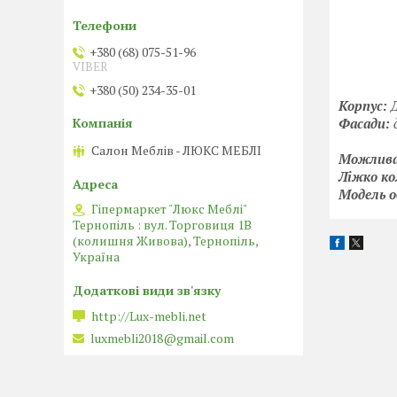
+380 (68) 075-51-96
VIBER
+380 (50) 234-35-01
Корпус:
Фасади:
Салон Меблів - ЛЮКС МЕБЛІ
Можлива
Ліжко ко
Модель о
Гіпермаркет "Люкс Меблі"
Тернопіль : вул. Торговиця 1В
(колишня Живова), Тернопіль,
Україна
http://Lux-mebli.net
luxmebli2018@gmail.com