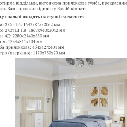
отирма відділами, витончена приліжкова тумба, прекрасни
ать Вам справжню ідилію у Вашій кімнаті.
у спальні входять наступні елементи:
ко 2 Cп 1.6: 1642x875x2062 мм
ко 2 Cп Ш 1.8: 1868x940x2042 мм
а 4Д: 2280x2140x580 мм
од: 1334x811x404 мм
ба приліжкова: 454x427x404 мм
тро (дзеркало): 1170x750x20 мм