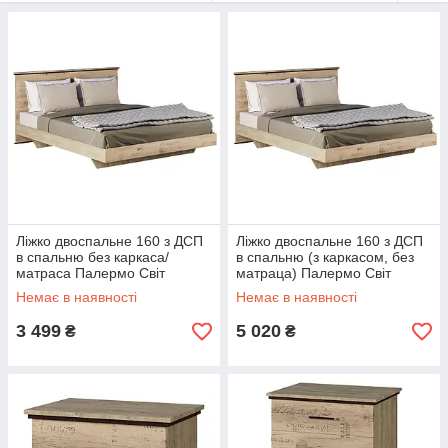
Ліжко комплектується ексклюзивним каркасом СМ.
Елементи з висувними шухлядами на направляючих
повного висування.
Ліжко двоспальне 160 з ДСП
Ліжко двоспальне 160 з ДСП
в спальню без каркаса/
в спальню (з каркасом, без
матраса Палермо Світ
матраца) Палермо Світ
Меблів
Меблів
Немає в наявності
Немає в наявності
3 499
5 020
₴
₴