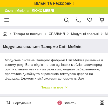
Вільні та нескорені!
Салон Меблів - ЛЮКС МЕБЛІ
Товари та послуги
СПАЛЬНЯ
Модульні спальні
М
Модульна спальня Палермо Світ Меблів
Модульна система Палермо фабрики Світ Меблів унікальна в
своєму роді. Вона відрізняється від інших меблів насамперед
оригінальними увігнутими рамками, модним забарвленням,
простотою дизайну та вираженою текстурою дерева на
фасадах. Елементи цієї системи допоможуть Вам
облаштувати спальню, кабінет або дитячу кімнату.
Показати все
Меблева система Палермо зробить будь-яку кімнату
затишною, розкішною і стильною.
Корпус:
дуб корабельний (ДСП)
Сортування
0
Фільтри
Фасади:
дуб корабельний лейбл (ДСП)