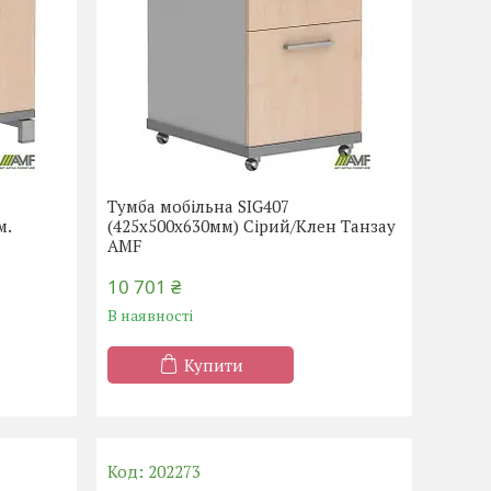
Тумба мобільна SIG407
м.
(425х500х630мм) Сірий/Клен Танзау
AMF
10 701 ₴
В наявності
Купити
202273