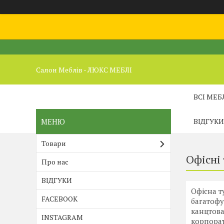
Салон Меблів - ЛЮКС МЕБЛІ
ВСІ МЕБ
ВІДГУКИ
Товари
Офісні
Про нас
ВІДГУКИ
Офісна т
FACEBOOK
багатофу
канцтова
INSTAGRAM
корпорат