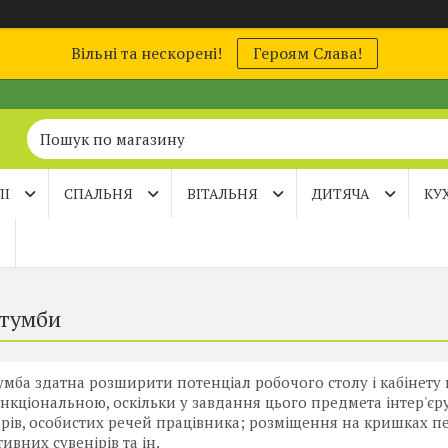
Вільні та нескорені!
Героям Слава!
ЛІ
СПАЛЬНЯ
ВІТАЛЬНЯ
ДИТЯЧА
КУ
 тумби
умба здатна розширити потенціал робочого столу і кабінету 
нкціональною, оскільки у завдання цього предмета інтер'єр
рів, особистих речей працівника; розміщення на кришках п
ивних сувенірів та ін.