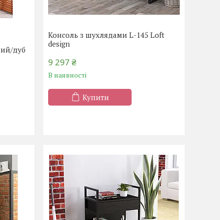
Консоль з шухлядами L-145 Loft
design
ний/дуб
9 297 ₴
В наявності
Купити