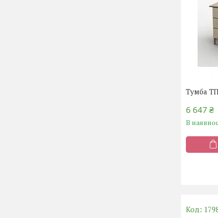
Тумба ТП
6 647 ₴
В наявнос
179