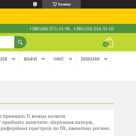
Кошик
+380 (68) 075-51-96
+380 (50) 234-35-01
ХНЯ
ШАФИ
ОФІС
ДИВАНИ
в принципі. Її можна назвати
у прийнято включати: зберігання паперів,
ериферійних пристроїв до ПК, кімнатних рослин,