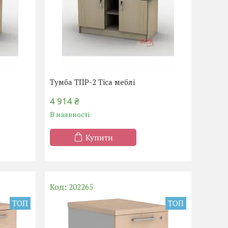
Тумба ТПР-2 Тіса меблі
4 914 ₴
В наявності
Купити
202265
ТОП
ТОП