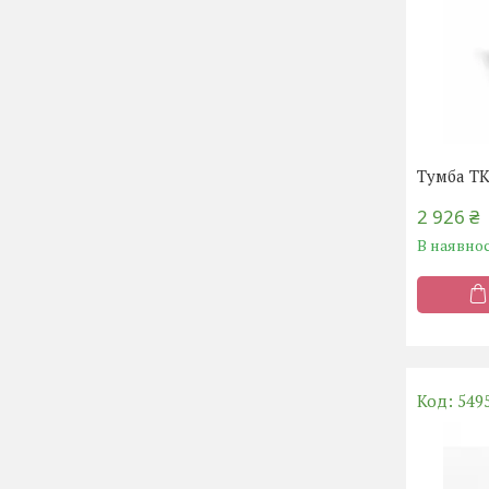
Тумба ТК
2 926 ₴
В наявнос
549