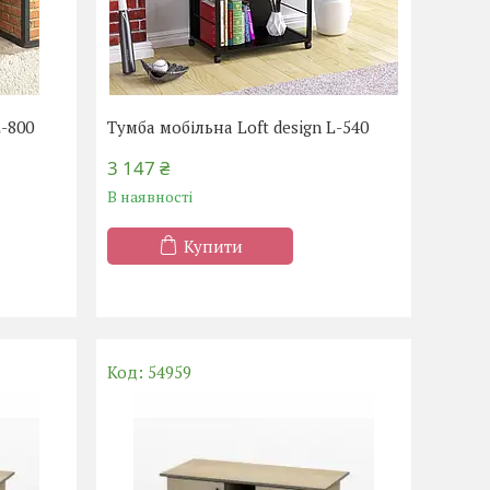
L-800
Тумба мобільна Loft design L-540
3 147 ₴
В наявності
Купити
54959