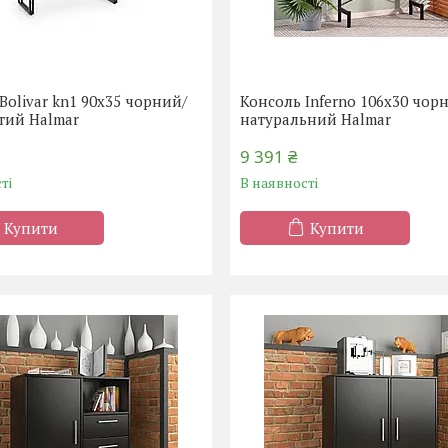
Bolivar kn1 90x35 чорний/
Консоль Inferno 106x30 чор
тий Halmar
натуральний Halmar
9 391 ₴
ті
В наявності
Купити
Купити