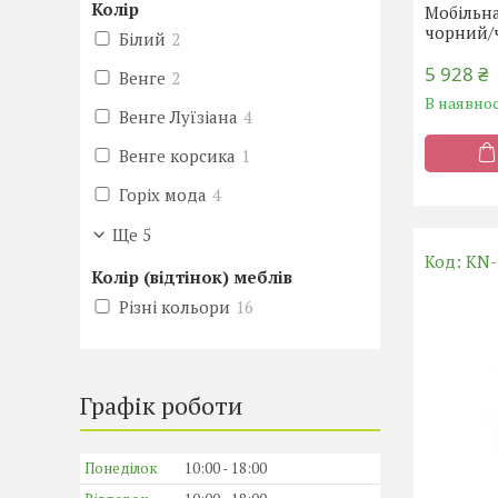
Колір
Мобільна
чорний/
Білий
2
5 928 ₴
Венге
2
В наявнос
Венге Луїзіана
4
Венге корсика
1
Горіх мода
4
Ще 5
KN-
Колір (відтінок) меблів
Різні кольори
16
Графік роботи
Понеділок
10:00
18:00