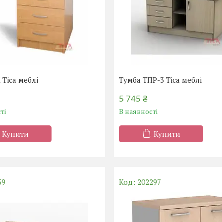
 Тіса меблі
Тумба ТПР-3 Тіса меблі
5 745 ₴
ті
В наявності
Купити
Купити
59
202297