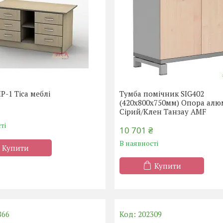
Р-1 Тіса меблі
Тумба помічник SIG402
(420х800х750мм) Опора алю
Сірий/Клен Танзау AMF
ті
10 701 ₴
В наявності
Купити
Купити
866
202309