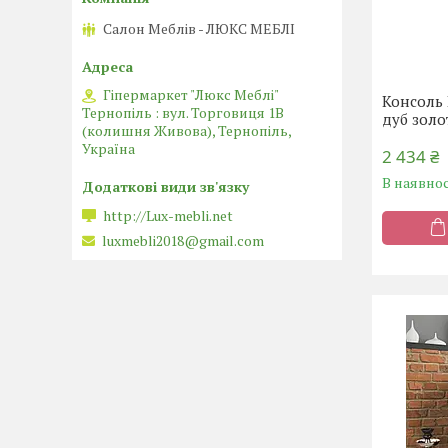
Салон Меблів - ЛЮКС МЕБЛІ
Гіпермаркет "Люкс Меблі"
Консоль 
Тернопіль : вул. Торговиця 1В
дуб золо
(колишня Живова), Тернопіль,
Україна
2 434 ₴
В наявнос
http://Lux-mebli.net
luxmebli2018@gmail.com