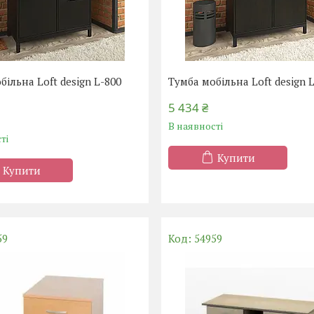
більна Loft design L-800
Тумба мобільна Loft design 
5 434 ₴
В наявності
ті
Купити
Купити
59
54959