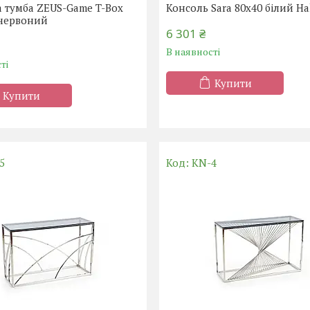
 тумба ZEUS-Game T-Box
Консоль Sara 80x40 білий Ha
червоний
6 301 ₴
В наявності
ті
Купити
Купити
5
KN-4