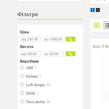
Фільтри
Ціна
T-B
Висота
Виробник
AMF
7
Halmar
7
Loft design
19
ZEUS
1
Тиса меблі
28