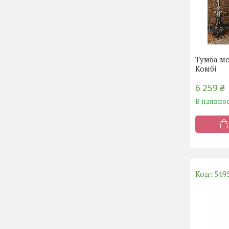
Тумба мо
Комбі
6 259 ₴
В наявнос
549