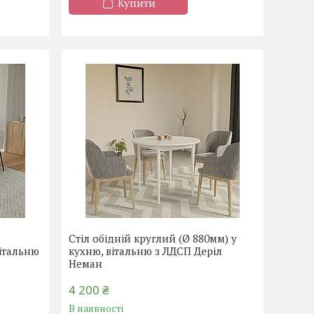
Купити
Стіл обідній круглий (Ø 880мм) у
вітальню
кухню, вітальню з ЛДСП Деріл
Неман
4 200 ₴
В наявності