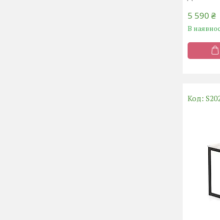
5 590 ₴
В наявнос
S20