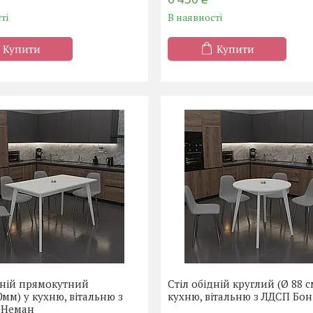
ті
В наявності
Купити
Купити
дній прямокутний
Стіл обідній круглий (Ø 88 с
0мм) у кухню, вітальню з
кухню, вітальню з ЛДСП Бо
 Неман