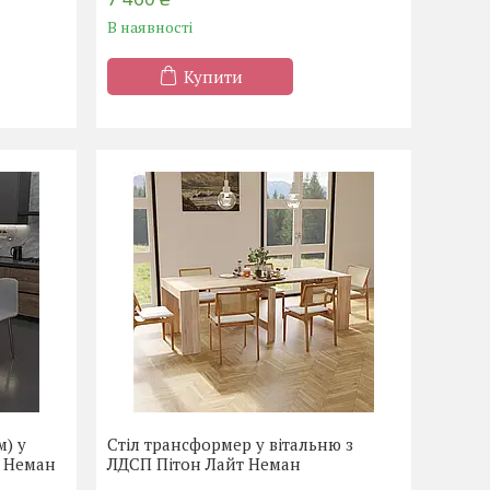
В наявності
Купити
м) у
Стіл трансформер у вітальню з
н Неман
ЛДСП Пітон Лайт Неман