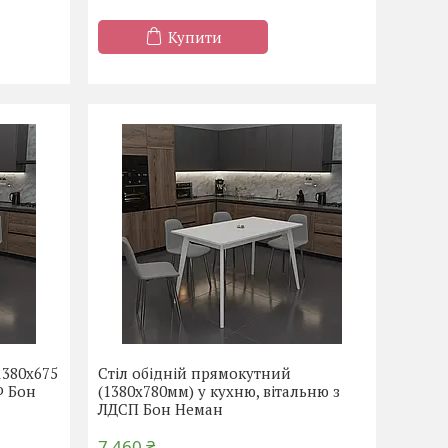
Купити
1380х675
Стіл обідній прямокутний
Ф Бон
(1380х780мм) у кухню, вітальню з
ЛДСП Бон Неман
7 460 ₴