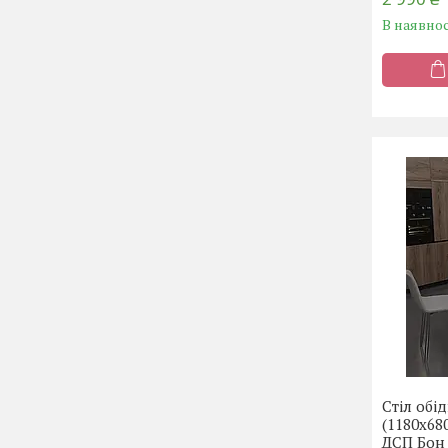
В наявнос
Стіл обі
(1180х68
ДСП Бон