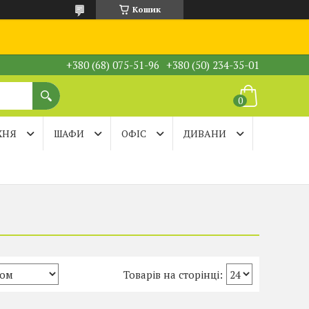
Кошик
+380 (68) 075-51-96
+380 (50) 234-35-01
ХНЯ
ШАФИ
ОФІС
ДИВАНИ