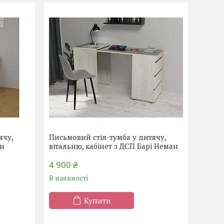
ячу,
Письмовий стіл-тумба у дитячу,
ін
вітальню, кабінет з ДСП Барі Неман
4 900 ₴
В наявності
Купити