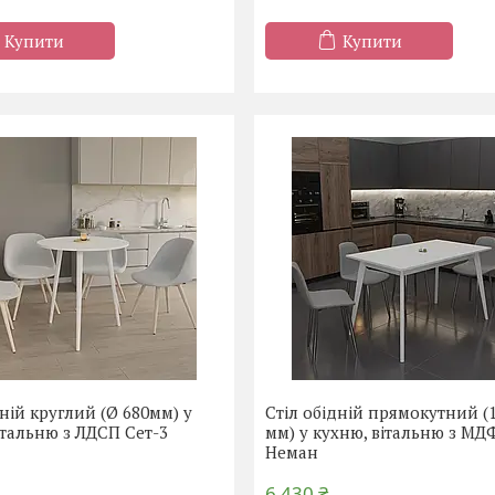
Купити
Купити
дній круглий (Ø 680мм) у
Стіл обідній прямокутний (
італьню з ЛДСП Сет-3
мм) у кухню, вітальню з МД
Неман
6 430 ₴