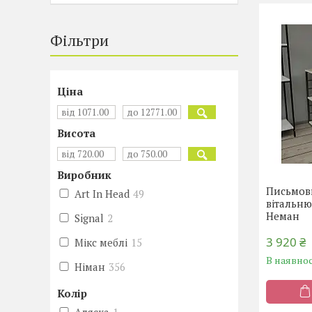
Фільтри
Ціна
Висота
Виробник
Письмови
Art In Head
49
вітальню
Неман
Signal
2
3 920 ₴
Мікс меблі
15
В наявнос
Німан
356
Колір