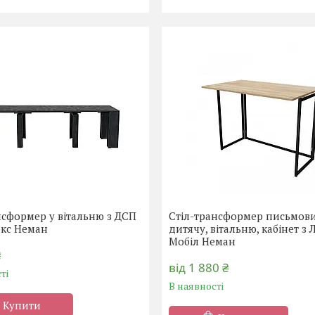
нсформер у вітальню з ДСП
Стіл-трансформер письмов
юкс Неман
дитячу, вітальню, кабінет з
Мобіл Неман
₴
від 1 880 ₴
ті
В наявності
Купити