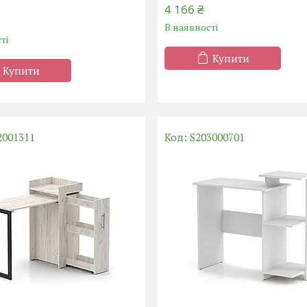
4 166 ₴
В наявності
ті
Купити
Купити
2001311
S203000701