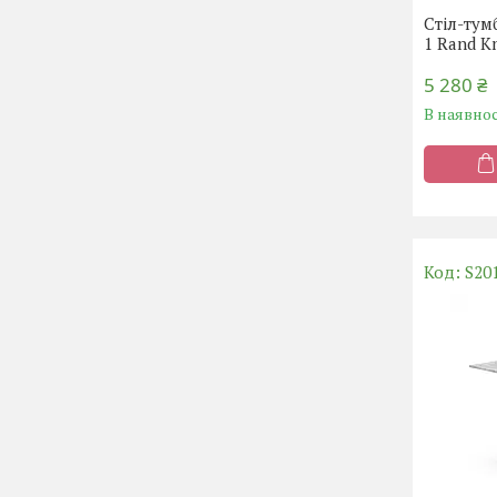
Стіл-тум
1 Rand K
5 280 ₴
В наявнос
S20