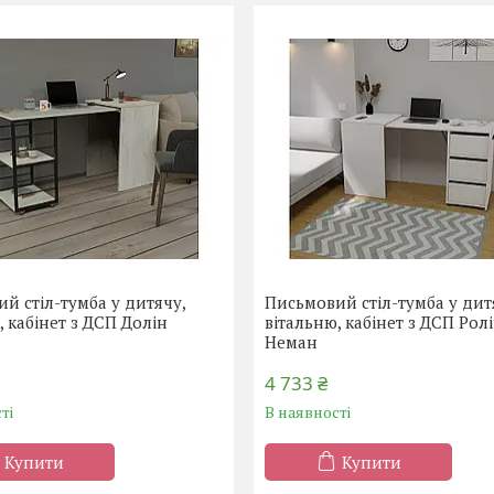
й стіл-тумба у дитячу,
Письмовий стіл-тумба у дит
, кабінет з ДСП Долін
вітальню, кабінет з ДСП Рол
Неман
4 733 ₴
ті
В наявності
Купити
Купити