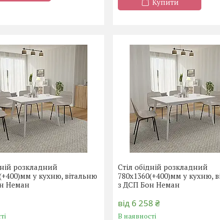
Купити
дній розкладний
Стіл обідній розкладний
(+400)мм у кухню, вітальню
780х1360(+400)мм у кухню, 
он Неман
з ДСП Бон Неман
від 6 258 ₴
ті
В наявності