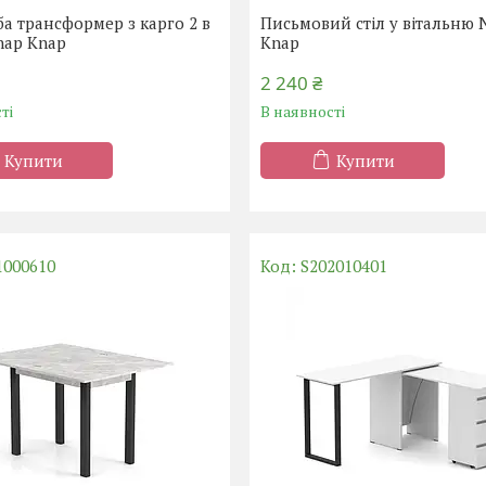
ба трансформер з карго 2 в
Письмовий стіл у вітальню 
nap Knap
Knap
2 240 ₴
ті
В наявності
Купити
Купити
1000610
S202010401