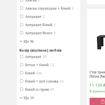
Аляска
1
Аляска структурна + Білий
1
Антрацит
2
Антрацит/Білий
2
Антрацит/Венге
3
Ще 96
Колір (відтінок) меблів
Антрацит
10
Бетон + білий
52
Стіл тра
Білий
344
Пітон Л
Білий + дуб сонома
62
11 120 
Білий із сірим
49
В наявнос
Ще 19