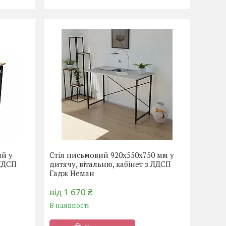
ий у
Стіл письмовий 920х550х750 мм у
 ЛДСП
дитячу, вітальню, кабінет з ЛДСП
Гадж Неман
від 1 670 ₴
В наявності