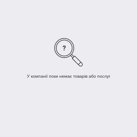
купити модульні системи BRW по вигідній ціні з гарантією
швидкої адресної доставки.
У компанії поки немає товарів або послуг