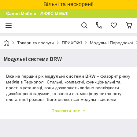
Вільні та нескорені!
Салон Меблів - ЛЮКС МЕБЛІ
Товари та послуги
ПРИХОЖІ
Модульні Передпокої
Модульні системи BRW
Вже не перший рік
модульні системи BRW
– фаворит ринку
меблів в Тернополі. Стильні, компактні, функціональні та
прості в установці, вони дозволяють вигідно реалізувати
дизайнерські задумки, та внести в атмосферу житла ноту
елегантної розкоші. Виготовляються модульні системи
МЕБЛІВ з екологічно чистих матеріалів відповідно до вимог
Показати все
сучасних інтер'єру єрів. Завдяки цьому меблі BRW –
ідеальний варіант для створення стильної, елегантної
обстановки, яка буде відображати благородні смаки
господарів дому та довгі роки радувати неповторністю та
стильовою актуальністю. У нашому інтернет-магазині можна