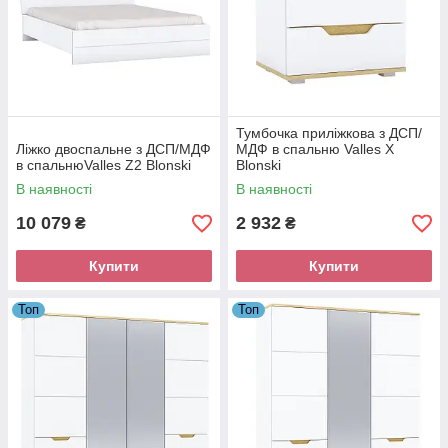
Тумбочка приліжкова з ДСП/
Ліжко двоспальне з ДСП/МДФ
МДФ в спальню Valles X
в спальнюValles Z2 Blonski
Blonski
В наявності
В наявності
10 079
2 932
₴
₴
Купити
Купити
Топ
Топ