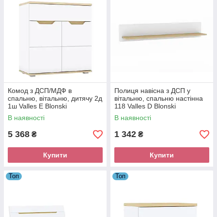
Комод з ДСП/МДФ в
Полиця навісна з ДСП у
спальню, вітальню, дитячу 2д
вітальню, спальню настінна
1ш Valles E Blonski
118 Valles D Blonski
В наявності
В наявності
5 368
1 342
₴
₴
Купити
Купити
Топ
Топ