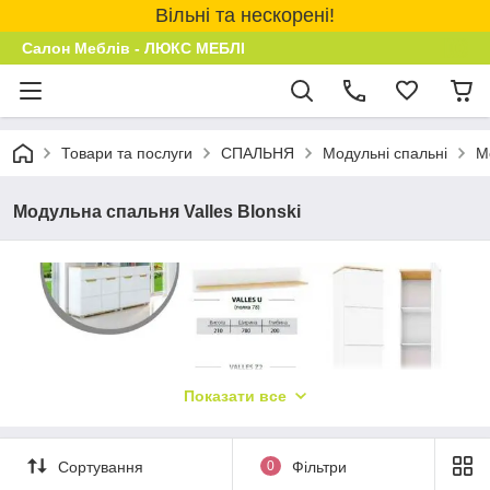
Вільні та нескорені!
Салон Меблів - ЛЮКС МЕБЛІ
Товари та послуги
СПАЛЬНЯ
Модульні спальні
М
Модульна спальня Valles Blonski
Показати все
Сортування
0
Фільтри