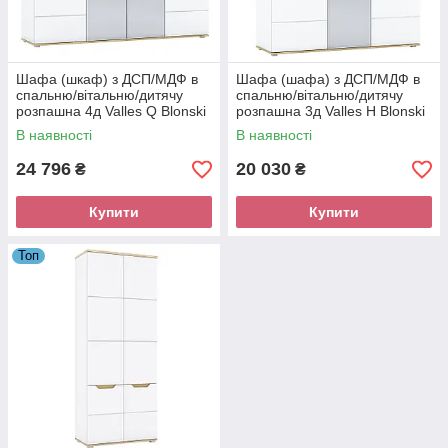
Шафа (шкаф) з ДСП/МДФ в
Шафа (шафа) з ДСП/МДФ в
спальню/вітальню/дитячу
спальню/вітальню/дитячу
розпашна 4д Valles Q Blonski
розпашна 3д Valles H Blonski
В наявності
В наявності
24 796
20 030
₴
₴
Купити
Купити
Топ