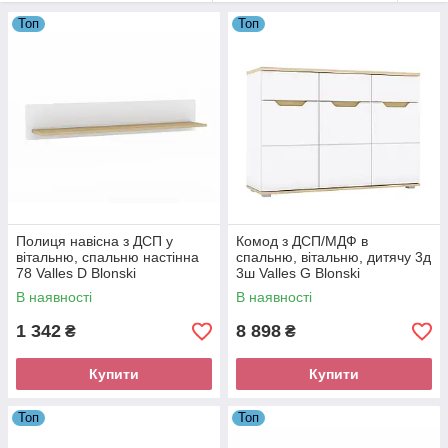
Топ
Топ
Полиця навісна з ДСП у
Комод з ДСП/МДФ в
вітальню, спальню настінна
спальню, вітальню, дитячу 3д
78 Valles D Blonski
3ш Valles G Blonski
В наявності
В наявності
1 342
8 898
₴
₴
Купити
Купити
Топ
Топ