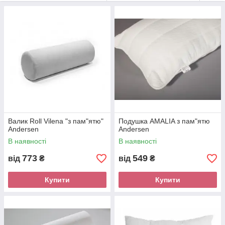
кажуть: «... купи мене, відчуй здоровий ефект сну ...». Ціна
доступна кожному. Вибирайте ...
Де купити ортопедичні подушки в
Тернополі
Валик Roll Vilena "з пам"ятю"
Подушка AMALIA з пам"ятю
Аndersen
Andersen
В наявності
В наявності
773
549
від
₴
від
₴
Купити
Купити