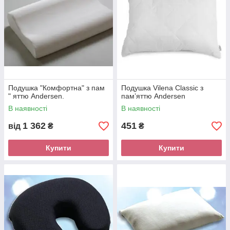
Подушка "Комфортна" з пам
Подушка Vilena Classic з
" яттю Andersen.
пам’яттю Andersen
В наявності
В наявності
1 362
451
від
₴
₴
Купити
Купити