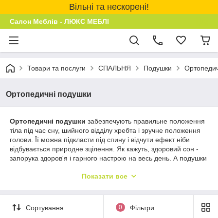
Вільні та нескорені!
Салон Меблів - ЛЮКС МЕБЛІ
Товари та послуги
СПАЛЬНЯ
Подушки
Ортопедич
Ортопедичні подушки
Ортопедичні подушки
забезпечують правильне положення
тіла під час сну, шийного відділу хребта і зручне положення
голови. Її можна підкласти під спину і відчути ефект ніби
відбувається природне зцілення. Як кажуть, здоровий сон -
запорука здоров'я і гарного настрою на весь день. А подушки
з так званим «ефектом пам'яті» - це диво. Купити їх для дітей
Показати все
і для дорослих Ви можете, вибрав їх в нашому каталозі. Якщо
у Вас є сумніви як вибрати ортопедичну подушку, наші супер
консультанти прийдуть Вам на допомогу. Ми професіонали,
тому знаємо все про нашої продукції. Відгуки покупців це
Сортування
0
Фільтри
підтверджують. Фото наших «пухнастих» виробів, якби