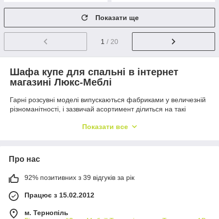
Показати ще
1
/ 20
Шафа купе для спальні в інтернет
магазині Люкс-Меблі
Гарні розсувні моделі випускаються фабриками у величезній
різноманітності, і зазвичай асортимент ділиться на такі
основні види:
Показати все
Корпусні модифікації з обмеженням по низу, верху та
боку стінками. Меблі легко розбираються і за потреби
переміщуються.
Про нас
Вбудовані модифікації, здатні органічно вписатися в
інтер'єр та заощадити простір за подружжя інтеграції в
92% позитивних з 39 відгуків за рік
нішу. До речі, такі меблі успішно використовуються
дизайнерами для маскування дефектів стін, туб та
Працює з 15.02.2012
інших комунікацій.
м. Тернопіль
Примітно, що сучасні моделі шаф для спальні та інших