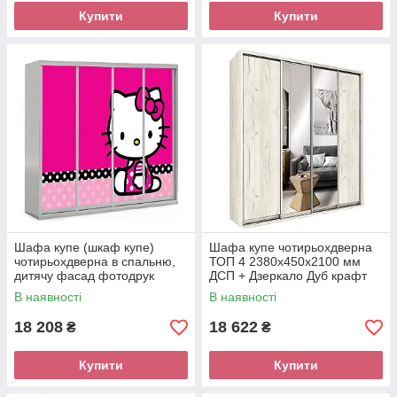
Купити
Купити
Шафа купе (шкаф купе)
Шафа купе чотирьохдверна
чотирьохдверна в спальню,
ТОП 4 2380х450х2100 мм
дитячу фасад фотодрук
ДСП + Дзеркало Дуб крафт
Viorina-Deko
білий Модерн
В наявності
В наявності
18 208
18 622
₴
₴
Купити
Купити