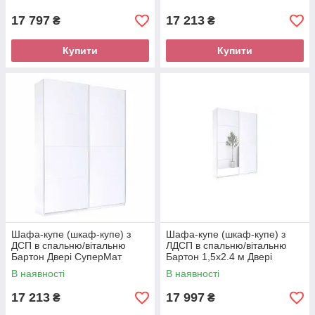
Миро-Марк
17 797
17 213
₴
₴
Купити
Купити
Шафа-купе (шкаф-купе) з
Шафа-купе (шкаф-купе) з
ДСП в спальню/вітальню
ЛДСП в спальню/вітальню
Бартон Двері СуперМат
Бартон 1,5х2.4 м Двері
Білий Миро-Марк
СуперМат Білий/Дзеркало
В наявності
В наявності
Миро-Марк
17 213
17 997
₴
₴