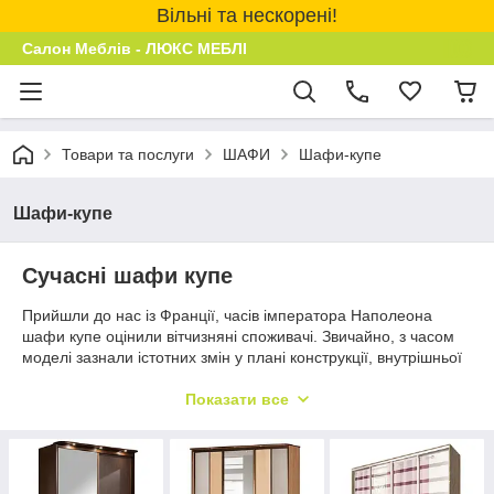
Вільні та нескорені!
Салон Меблів - ЛЮКС МЕБЛІ
Товари та послуги
ШАФИ
Шафи-купе
Шафи-купе
Сучасні шафи купе
Прийшли до нас із Франції, часів імператора Наполеона
шафи купе оцінили вітчизняні споживачі. Звичайно, з часом
моделі зазнали істотних змін у плані конструкції, внутрішньої
організації та дизайну. На сьогоднішній день, саме шафа-
купе вважаються найбільш виправданим варіантом меблів
Показати все
для облаштування приміщення.