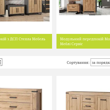
кій з ДСП Стелла Мебель
Модульний передпокій Мо
Меблі Сервіс