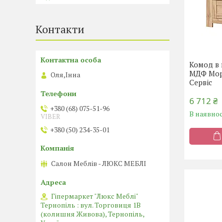
Контакти
Комод в
МДФ Мор
Оля,Інна
Сервіс
6 712 ₴
+380 (68) 075-51-96
В наявнос
VIBER
+380 (50) 234-35-01
Салон Меблів - ЛЮКС МЕБЛІ
Гіпермаркет "Люкс Меблі"
Тернопіль : вул. Торговиця 1В
(колишня Живова), Тернопіль,