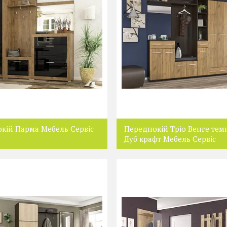
кій Парма Мебель Сервіс
Передпокій Тріо Венге тем
Дуб крафт Мебель Сервіс