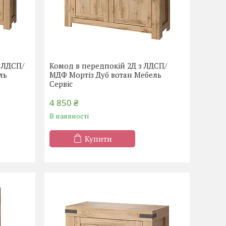
 ЛДСП/
Комод в передпокій 2Д з ЛДСП/
ль
МДФ Мортіз Дуб вотан Мебель
Сервіс
4 850 ₴
В наявності
Купити