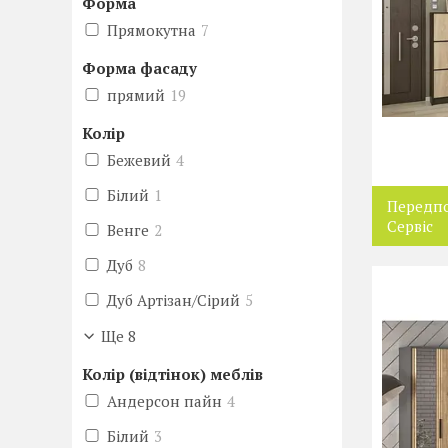
Форма
Прямокутна
7
Форма фасаду
прямий
19
Колір
Бежевий
4
Білий
1
Передпо
Сервіс
Венге
2
Дуб
8
Дуб Артізан/Сірий
5
Ще 8
Колір (відтінок) меблів
Андерсон пайн
4
Білий
3