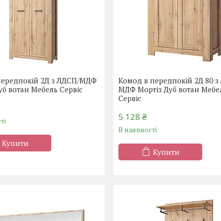
передпокій 2Д з ЛДСП/МДФ
Комод в передпокій 2Д 80 з
уб вотан Мебель Сервіс
МДФ Мортіз Дуб вотан Мебе
Сервіс
5 128 ₴
ті
В наявності
Купити
Купити