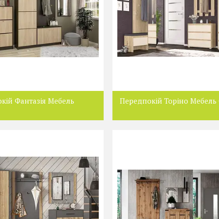
кій Фантазія Мебель
Передпокій Торіно Мебель 