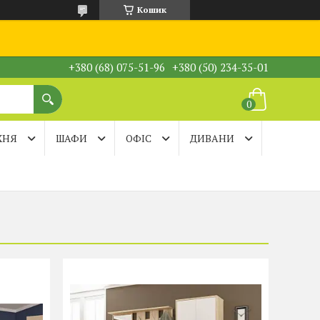
Кошик
+380 (68) 075-51-96
+380 (50) 234-35-01
ХНЯ
ШАФИ
ОФІС
ДИВАНИ