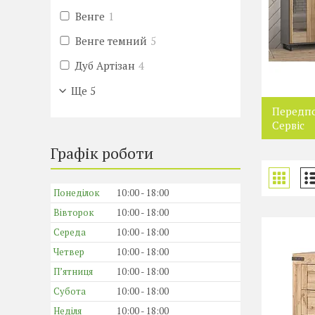
Венге
1
Венге темний
5
Дуб Артізан
4
Ще 5
Передпо
Сервіс
Графік роботи
Понеділок
10:00
18:00
Вівторок
10:00
18:00
Середа
10:00
18:00
Четвер
10:00
18:00
Пʼятниця
10:00
18:00
Субота
10:00
18:00
Неділя
10:00
18:00