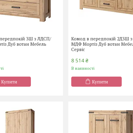
 передпокій 3Ш з ЛДСП/
Комод в передпокій 2Д3Ш з
тіз Дуб вотан Мебель
МДФ Мортіз Дуб вотан Мебе
Сервіс
8 514 ₴
ті
В наявності
Купити
Купити