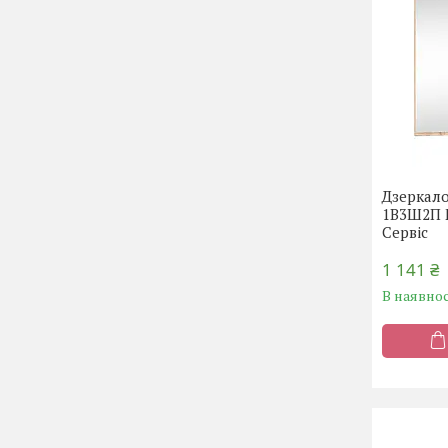
Дзеркал
1В3Ш2П М
Сервіс
1 141 ₴
В наявнос