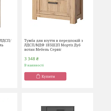
 ЛДСП/
Тумба для взуття в передпокій з
ль
ЛДСП/МДФ 1В3Ш2П Мортіз Дуб
вотан Мебель Сервіс
3 348 ₴
В наявності
Купити