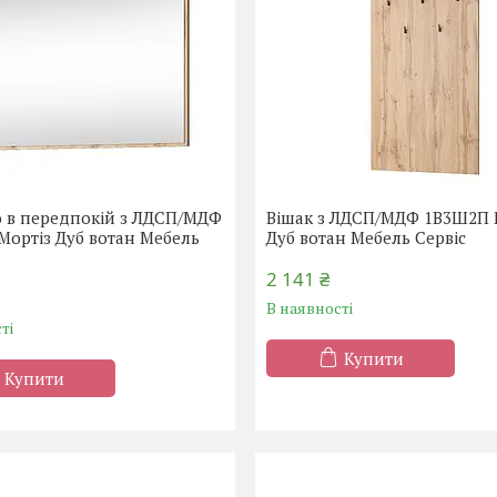
о в передпокій з ЛДСП/МДФ
Вішак з ЛДСП/МДФ 1В3Ш2П 
ортіз Дуб вотан Мебель
Дуб вотан Мебель Сервіс
2 141 ₴
В наявності
ті
Купити
Купити