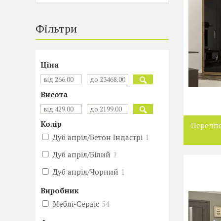
Фільтри
Ціна
Висота
Колір
Передпо
Дуб апріл/Бетон Індастрі
1
Дуб апріл/Білий
1
Дуб апріл/Чорний
1
Виробник
Меблі-Сервіс
54