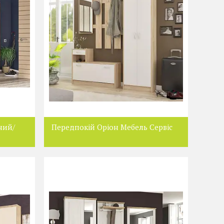
ний/
Передпокій Оріон Мебель Сервіс