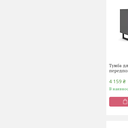
Тумба дл
передпок
4 159 ₴
В наявнос