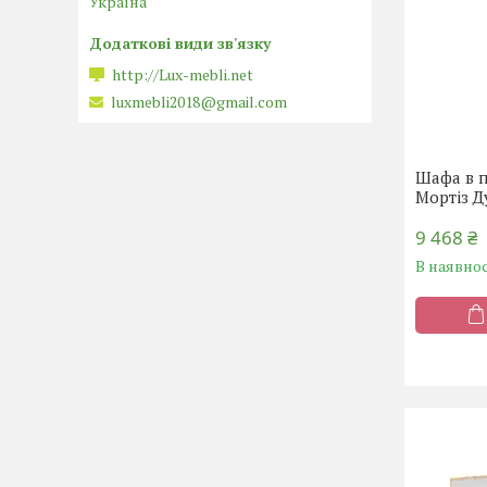
Україна
http://Lux-mebli.net
luxmebli2018@gmail.com
Шафа в 
Мортіз Д
9 468 ₴
В наявнос