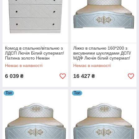
Комод в спальню/вітальню з
Ліжко в спальню 160*200 з
ЛДСП Лючія Білий супермат/
висувними шухлядами ДСП/
Патина золото Неман
МДФ Лючія білий супермат/
патина золото Неман
Немає в наявності
Немає в наявності
6 039
16 427
₴
₴
Топ
Топ