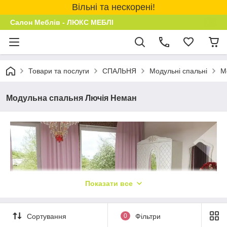
Вільні та нескорені!
Салон Меблів - ЛЮКС МЕБЛІ
Товари та послуги
СПАЛЬНЯ
Модульні спальні
М
Модульна спальня Лючія Неман
Показати все
Сортування
0
Фільтри