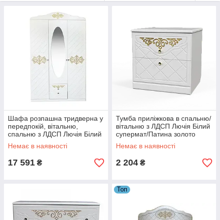
Шафа розпашна тридверна у
Тумба приліжкова в спальню/
передпокій, вітальню,
вітальню з ЛДСП Лючія Білий
спальню з ЛДСП Лючія Білий
супермат/Патина золото
супермат/Патина золото
Неман
Немає в наявності
Немає в наявності
Неман
17 591
2 204
₴
₴
Топ