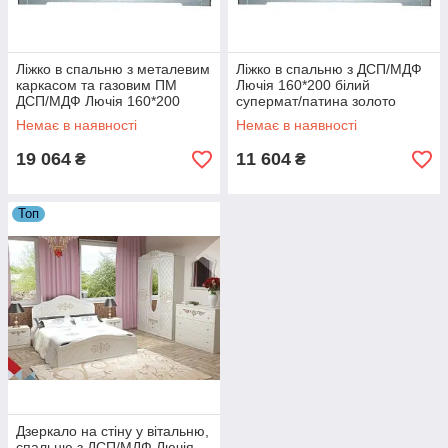
Ліжко в спальню з металевим
Ліжко в спальню з ДСП/МДФ
каркасом та газовим ПМ
Лючія 160*200 білий
ДСП/МДФ Лючія 160*200
супермат/патина золото
білий супермат/патина
Неман
Немає в наявності
Немає в наявності
золото Неман
19 064
11 604
₴
₴
Топ
Дзеркало на стіну у вітальню,
спальню з ДСП/МДФ Лючія