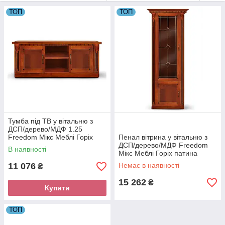
ТОП
ТОП
Тумба під ТВ у вітальню з
ДСП/дерево/МДФ 1.25
Freedom Мікс Меблі Горіх
Пенал вітрина у вітальню з
патина
ДСП/дерево/МДФ Freedom
В наявності
Мікс Меблі Горіх патина
11 076
Немає в наявності
₴
15 262
₴
Модульна система Freedom горіх патина від фабрики Мікс
Купити
Меблі - це сучасний та якісний набір меблів з натурального
дерева. Місткі та функціональні елементи виглядають легко в
ТОП
інтер'єрі. Колекція Freedom виконана з матеріалів: фасад –
масив вільхі/МДФ шпонований вільхою/витражне скло; корпус