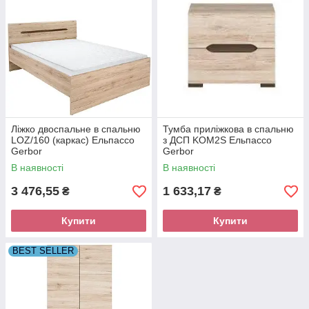
Ліжко двоспальне в спальню
Тумба приліжкова в спальню
LOZ/160 (каркас) Ельпассо
з ДСП KOM2S Ельпассо
Gerbor
Gerbor
В наявності
В наявності
3 476,55
1 633,17
₴
₴
Купити
Купити
BEST SELLER