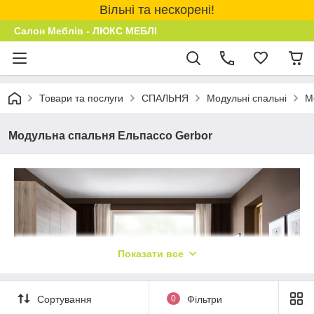
Вільні та нескорені!
Салон Меблів - ЛЮКС МЕБЛІ
Товари та послуги
СПАЛЬНЯ
Модульні спальні
М
Модульна спальня Ельпассо Gerbor
Показати все
Сортування
0
Фільтри