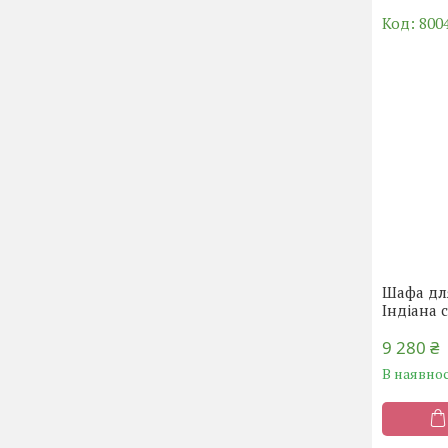
800
Шафа для
Індіана 
9 280 ₴
В наявнос