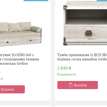
зсувне JLOZ80/160 з
Тумба приліжкова із ДСП J
м і подушками Індіана
Індіана сосна каньйон Gerb
изонська Gerbor
2 830 ₴
₴
В наявності
ті
Купити
Купити