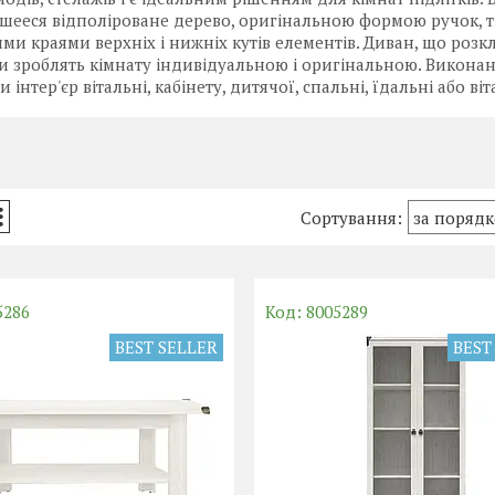
шееся відполіроване дерево, оригінальною формою ручок, 
ми краями верхніх і нижніх кутів елементів. Диван, що розкл
 зроблять кімнату індивідуальною і оригінальною. Виконана
інтер'єр вітальні, кабінету, дитячої, спальні, їдальні або віт
5286
8005289
BEST SELLER
BEST