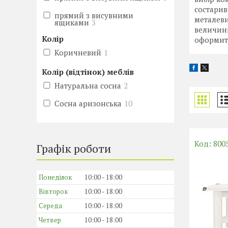
состарив
прямий з висувними
металеви
ящиками
3
величини
Колір
оформити 
Коричневий
1
Колір (відтінок) меблів
Натуральна сосна
2
Сосна аризонська
10
800
Графік роботи
Понеділок
10:00
18:00
Вівторок
10:00
18:00
Середа
10:00
18:00
Четвер
10:00
18:00