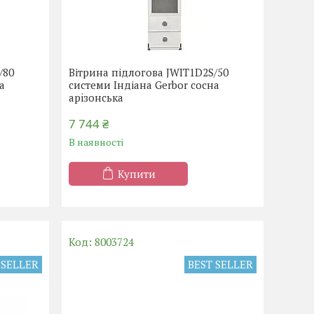
/80
Вітрина підлогова JWIT1D2S/50
а
системи Індіана Gerbor сосна
арiзонська
7 744 ₴
В наявності
Купити
8003724
 SELLER
BEST SELLER