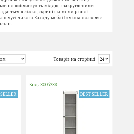
тьмяно виблискують міддю, і закругленими
адається в ліжко, скрині і комоди різної
 в дусі дикого Заходу меблі Індіана дозволяє
альні.
8005288
 SELLER
BEST SELLER