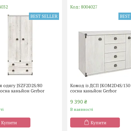
4032
8004027
BEST SELLER
BEST
 одягу JSZF2D2S/80
Комод із ДСП JKOM2D4S/130
сосна каньйон Gerbor
сосна каньйон Gerbor
9 390 ₴
ті
В наявності
Купити
Купити