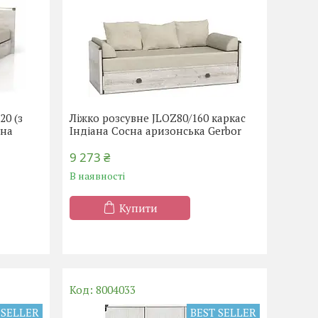
20 (з
Ліжко розсувне JLOZ80/160 каркас
ана
Індіана Сосна аризонська Gerbor
9 273 ₴
В наявності
Купити
8004033
 SELLER
BEST SELLER