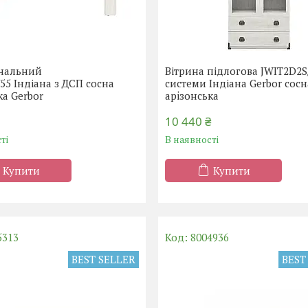
рнальний
Вітрина підлогова JWIT2D2S
55 Індіана з ДСП сосна
системи Індіана Gerbor сосн
ка Gerbor
арiзонська
10 440 ₴
ті
В наявності
Купити
Купити
5313
8004936
BEST SELLER
BEST