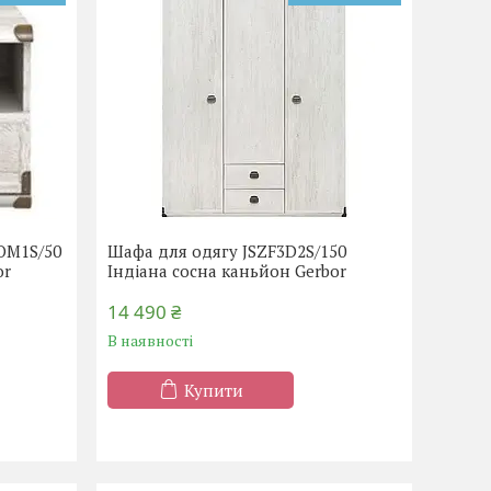
KOM1S/50
Шафа для одягу JSZF3D2S/150
or
Індіана сосна каньйон Gerbor
14 490 ₴
В наявності
Купити