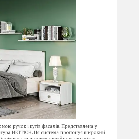
рмою ручок і кутів фасадів. Представлена у
нітура HETTICH. Ця система пропонує широкий
 Відрізняється цікавим дизайном, що імітує