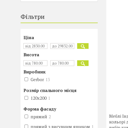
Фільтри
Ціна
Висота
Виробник
Gerbor
13
Розмір спального місця
120х200
1
Форма фасаду
Меблі Ін
прямий
2
кольорі 
прямий з висувним ящиком
1
вибір ко