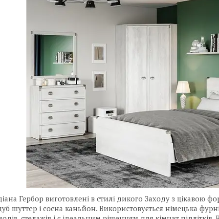
діана Гербор виготовлені в стилі дикого Заходу з цікавою фо
дуб шуттер і сосна каньйон. Використовується німецька фур
модів, стелажів і є ідеальним рішенням для кімнат підлітків.