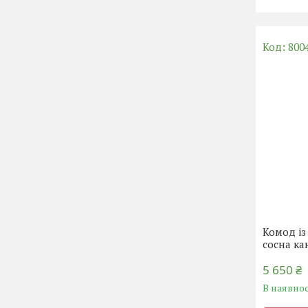
800
Комод із
сосна ка
5 650 ₴
В наявнос