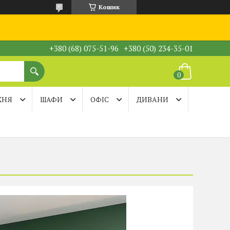
Кошик
+380 (68) 075-51-96
+380 (50) 234-35-01
ХНЯ
ШАФИ
ОФІС
ДИВАНИ