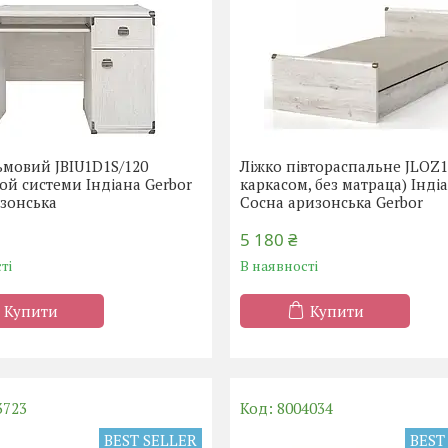
ьмовий JBIU1D1S/120
Ліжко півтораспальне JLOZ1
й системи Індіана Gerbor
каркасом, без матраца) Інді
ізонська
Сосна аризонська Gerbor
5 180 ₴
ті
В наявності
Купити
Купити
3723
8004034
BEST SELLER
BEST