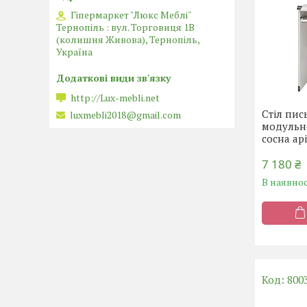
Гіпермаркет "Люкс Меблі"
Тернопіль : вул. Торговиця 1В
(колишня Живова), Тернопіль,
Україна
http://Lux-mebli.net
Стіл пис
luxmebli2018@gmail.com
модульно
сосна ар
7 180 ₴
В наявнос
800