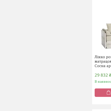
Ліжко ро
матрацо
Сосна ар
29 832 
В наявнос