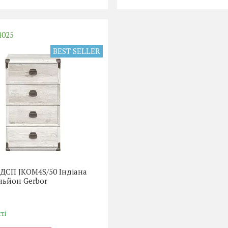
4025
BEST SELLER
 ДСП JKOM4S/50 Індіана
ньйон Gerbor
ті