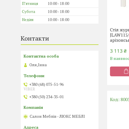
Пʼятниця
10:00
18:00
Субота
10:00
18:00
Неділя
10:00
18:00
Стіл жу
JLAW115/
Контакти
арізонсь
3 113 ₴
В наявнос
Оля,Інна
+380 (68) 075-51-96
VIBER
+380 (50) 234-35-01
800
Салон Меблів - ЛЮКС МЕБЛІ