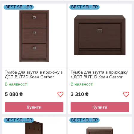
BEST SELLER
BEST SELLER
Тумба для взуття в прихожу з
Тумба для взуття в приходжу
ДСП BUT3D Коен Gerbor
з ДСП BUT1D Коен Gerbor
В наявності
В наявності
5 080
3 310
₴
₴
Купити
Купити
BEST SELLER
BEST SELLER
Модульна система Коен
від фабрики Gerbor-холдинг
виготовлена в стилі сучасної класики, що дозволяє створити
бездоганний, розкішний інтер‘єр кімнати. Плавні лінії фасадів,