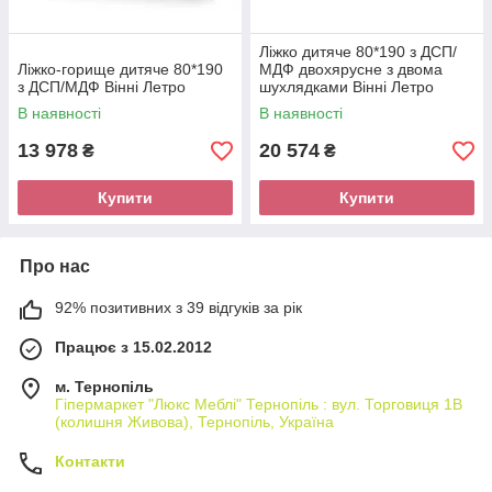
Ліжко дитяче 80*190 з ДСП/
Ліжко-горище дитяче 80*190
МДФ двохярусне з двома
з ДСП/МДФ Вінні Летро
шухлядками Вінні Летро
В наявності
В наявності
13 978
20 574
₴
₴
Купити
Купити
Про нас
92% позитивних з 39 відгуків за рік
Працює з 15.02.2012
м. Тернопіль
Гіпермаркет "Люкс Меблі" Тернопіль : вул. Торговиця 1В
(колишня Живова), Тернопіль, Україна
Контакти