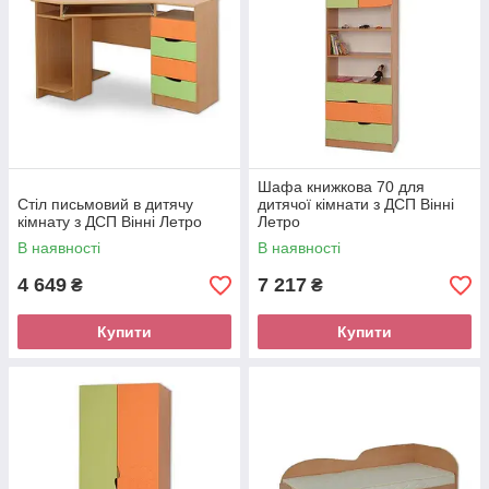
Декор МДФ:
Бук
Вільха
Вишня
Яблуня
Шафа книжкова 70 для
Венге світле
Дуб сонома
Дуб сонома
Оливка
Стіл письмовий в дитячу
дитячої кімнати з ДСП Вінні
трюфель
севілья
кімнату з ДСП Вінні Летро
Летро
світла
В наявності
В наявності
4 649
7 217
₴
₴
Купити
Купити
Оливка
Венге темний
Горіх
Оранж
севілья
темна