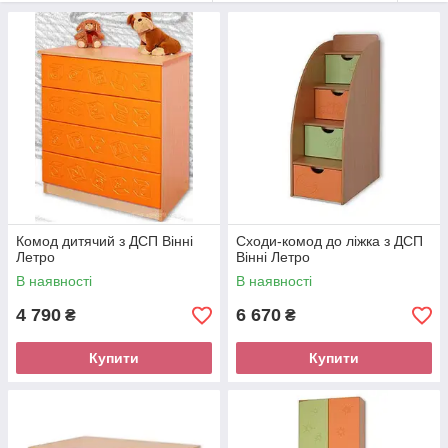
Декор ДСП:
Бук
Вільха
Вишня
Яблуня
Комод дитячий з ДСП Вінні
Сходи-комод до ліжка з ДСП
Летро
Вінні Летро
Венге світле
Дуб сонома
Дуб сонома
Оливка
трюфель
севілья світла
В наявності
В наявності
4 790
6 670
₴
₴
Купити
Купити
Оливка
Венге
Горіх
севілья
темний
темна