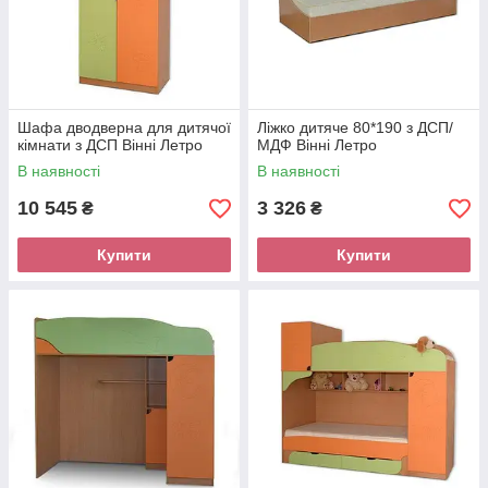
Фісташка
Синій
Шафа дводверна для дитячої
Ліжко дитяче 80*190 з ДСП/
кімнати з ДСП Вінні Летро
МДФ Вінні Летро
В наявності
В наявності
10 545
3 326
₴
₴
Купити
Купити