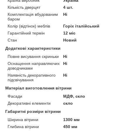
Країна виробник
Україна
Кількість дверцят
4 шт.
Комплектація вбудованим
Ні
баром
Колір (відтінок) меблів
Горіх італійський
Гарантійний термін
12 міс
Стан
Новий
Додаткові характеристики
Повне висування скриньки
Ні
Оснащення направляючих
Ні
доводчиками
Наявність декоративного
Ні
підсвічування
Матеріал виготовлення вітрини
Фасади
МДФ, скло
Декоративні елементи
скло
Габаритні розміри вітрини
Ширина вітрини
1300 мм
Глибина вітрини
450 мм