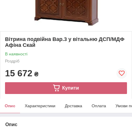
Вітрина подвійна Вар.3 у вітальню ДСП/МДФ
Афіна Скай
В наявності
Роздріб
15 672
₴
Купити
Опис
Характеристики
Доставка
Оплата
Умови п
Опис