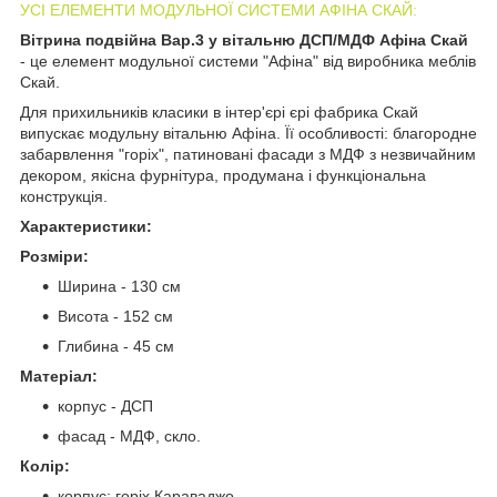
УСІ ЕЛЕМЕНТИ МОДУЛЬНОЇ СИСТЕМИ АФІНА СКАЙ:
Вітрина подвійна Вар.3 у вітальню ДСП/МДФ Афіна Скай
- це елемент модульної системи "Афіна" від виробника меблів
Скай.
Для прихильників класики в інтер'єрі єрі фабрика Скай
випускає модульну вітальню Афіна. Її особливості: благородне
забарвлення "горіх", патиновані фасади з МДФ з незвичайним
декором, якісна фурнітура, продумана і функціональна
конструкція.
Характеристики:
Розміри:
Ширина - 130 см
Висота - 152 см
Глибина - 45 см
Матеріал:
корпус - ДСП
фасад - МДФ, скло.
Колір:
корпус: горіх Караваджо