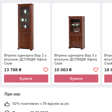
Вітрина одинарна Вар.2 у
Вітрина одинарна Вар.3 у
Вітр
вітальню ДСП/МДФ Афіна
вітальню ДСП/МДФ Афіна
віт
Скай
Скай
Ска
13 788
10 063
18 
₴
₴
Купити
Купити
Про нас
92% позитивних з 39 відгуків за рік