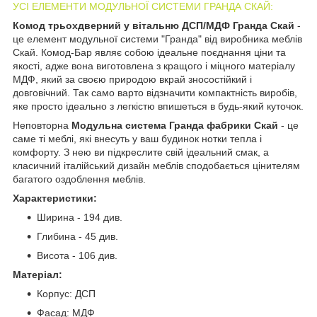
УСІ ЕЛЕМЕНТИ МОДУЛЬНОЇ СИСТЕМИ ГРАНДА СКАЙ:
Комод трьохдверний у вітальню ДСП/МДФ Гранда Скай
-
це елемент модульної системи "Гранда" від виробника меблів
Скай. Комод-Бар являє собою ідеальне поєднання ціни та
якості, адже вона виготовлена з кращого і міцного матеріалу
МДФ, який за своєю природою вкрай зносостійкий і
довговічний. Так само варто відзначити компактність виробів,
яке просто ідеально з легкістю впишеться в будь-який куточок.
Неповторна
Модульна система Гранда фабрики Скай
- це
саме ті меблі, які внесуть у ваш будинок нотки тепла і
комфорту. З нею ви підкреслите свій ідеальний смак, а
класичний італійський дизайн меблів сподобається цінителям
багатого оздоблення меблів.
Характеристики:
Ширина - 194 див.
Глибина - 45 див.
Висота - 106 див.
Матеріал:
Корпус: ДСП
Фасад: МДФ