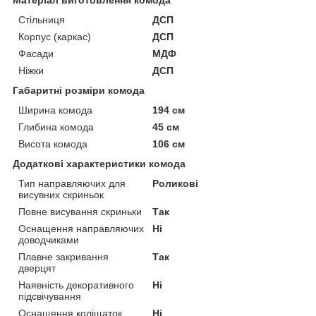
Стільниця
ДСП
Корпус (каркас)
ДСП
Фасади
МДФ
Ніжки
ДСП
Габаритні розміри комода
Ширина комода
194 см
Глибина комода
45 см
Висота комода
106 см
Додаткові характеристики комода
Тип направляючих для
Роликові
висувних скриньок
Повне висування скриньки
Так
Оснащення направляючих
Ні
доводчиками
Плавне закривання
Так
дверцят
Наявність декоративного
Ні
підсвічування
Оснащення коліщаток
Ні