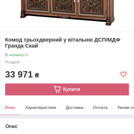
Комод трьохдверний у вітальню ДСП/МДФ
Гранда Скай
В наявності
Роздріб
33 971
₴
Купити
Опис
Характеристики
Доставка
Оплата
Умови п
Опис