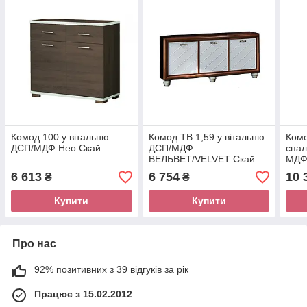
Комод 100 у вітальню
Комод ТВ 1,59 у вітальню
Комо
ДСП/МДФ Нео Скай
ДСП/МДФ
спал
ВЕЛЬВЕТ/VELVET Скай
МДФ
Капучино/Слонова кістка
ЛАЙ
6 613
6 754
10 
₴
₴
біли
Купити
Купити
Про нас
92% позитивних з 39 відгуків за рік
Працює з 15.02.2012