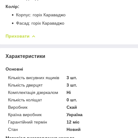
Колір:
Корпус: горіх Караваджо
Фасад: горіх Караваджо
Приховати
Характеристики
Основні
Кількість висувних ящиків
3 шт.
Кількість дверцят
3 шт.
Комплектація дзеркалом
Ні
Кількість коліщат
0 шт.
Виробник
Скай
Країна виробник
Україна
Гарантійний термін
12 міс
Стан
Новий
Матеріал виготовлення комода