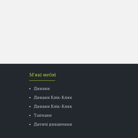
М'які меблі
Дивани
Дивани Клік-Кляк
Дивани Клік-Кляк
Тапчани
Дитячі диванчики