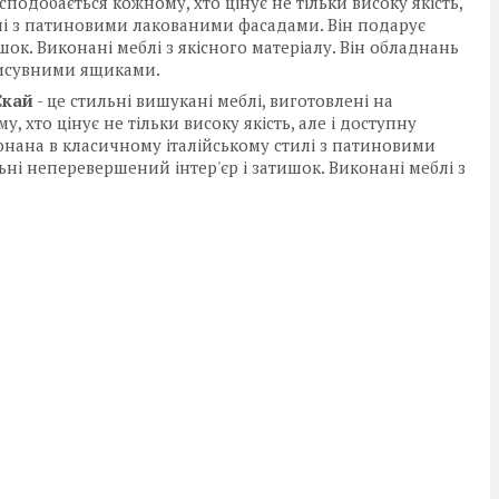
подобається кожному, хто цінує не тільки високу якість,
тилі з патиновими лакованими фасадами. Він подарує
к. Виконані меблі з якісного матеріалу. Він обладнань
 висувними ящиками.
Скай
- це стильні вишукані меблі, виготовлені на
 хто цінує не тільки високу якість, але і доступну
конана в класичному італійському стилі з патиновими
ні неперевершений інтер'єр і затишок. Виконані меблі з