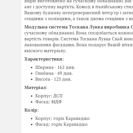
Виріб виготовлено на сучасному обладнанні. Він с
але і доступну вартість. Комод в італійському с
Вашому будинку неперевершений інтер'єр і затишо
секціями з полицями, а також двома секціями з
Модульна система Тоскана Лукка
виробника 
сучасному обладнанні. Вона сподобається кожному,
вартість товарів. Система Тоскана Лукка Скай ви
лакованими фасадами. Вона подарує Вашій віталь
якісного матеріалу.
Характеристики:
Ширина - 162 див.
Глибина - 49 див.
Висота - 123 див.
Матеріал:
Корпус: ДСП
Фасад: МДФ
Колір:
Корпус: горіх Караваджо
Фасад: горіх Караваджо