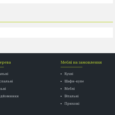
дерева
Меблі на замовлення
альні
Кухні
спальні
Шафи-купе
ьні
Меблі
підйомники
Вітальні
Прихожі