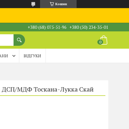
Кошик
+380 (68) 075-51-96
+380 (50) 234-35-01
АНИ
ВІДГУКИ
ю ДСП/МДФ Тоскана-Лукка Скай