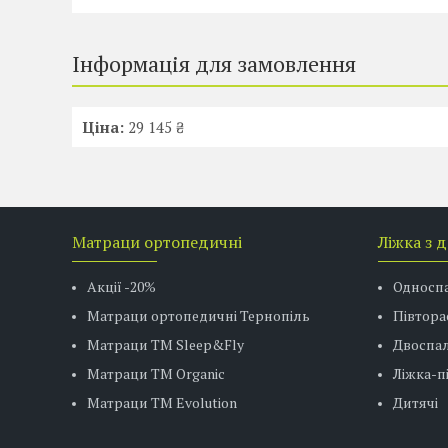
Інформація для замовлення
Ціна:
29 145 ₴
Матраци ортопедичні
Ліжка з 
Акції -20%
Односп
Матраци ортопедичні Тернопіль
Півтора
Матраци ТМ Sleep&Fly
Двоспал
Матраци TM Organic
Ліжка-
Матраци ТМ Evolution
Дитячі