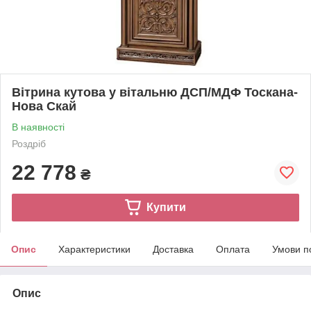
Вітрина кутова у вітальню ДСП/МДФ Тоскана-
Нова Скай
В наявності
Роздріб
22 778
₴
Купити
Опис
Характеристики
Доставка
Оплата
Умови п
Опис