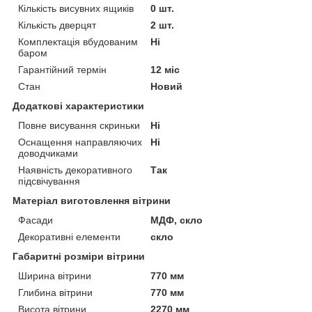
Кількість висувних ящиків
0 шт.
Кількість дверцят
2 шт.
Комплектація вбудованим
Ні
баром
Гарантійний термін
12 міс
Стан
Новий
Додаткові характеристики
Повне висування скриньки
Ні
Оснащення направляючих
Ні
доводчиками
Наявність декоративного
Так
підсвічування
Матеріал виготовлення вітрини
Фасади
МДФ, скло
Декоративні елементи
скло
Габаритні розміри вітрини
Ширина вітрини
770 мм
Глибина вітрини
770 мм
Висота вітрини
2270 мм