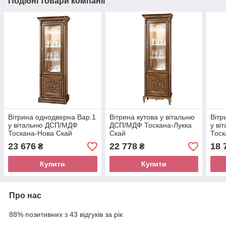
Подібні товари компанії
Вітрина однодверна Вар.1
Вітрина кутова у вітальню
Вітр
у вітальню ДСП/МДФ
ДСП/МДФ Тоскана-Лукка
у ві
Тоскана-Нова Скай
Скай
Тоск
23 676
22 778
18 
₴
₴
Купити
Купити
Про нас
88% позитивних з 43 відгуків за рік