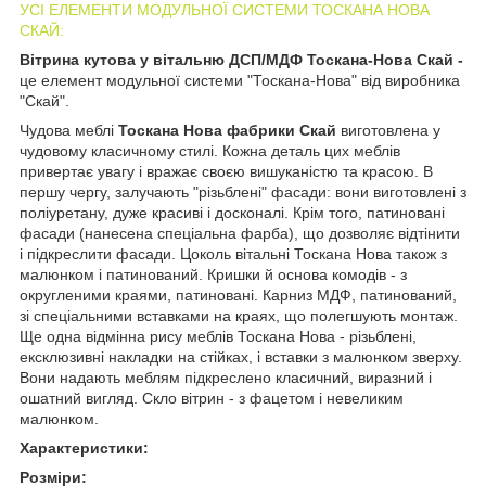
УСІ ЕЛЕМЕНТИ МОДУЛЬНОЇ СИСТЕМИ ТОСКАНА НОВА
СКАЙ:
Вітрина кутова у вітальню ДСП/МДФ Тоскана-Нова Скай -
це елемент модульної системи "Тоскана-Нова" від виробника
"Скай".
Чудова меблі
Тоскана Нова фабрики Скай
виготовлена у
чудовому класичному стилі. Кожна деталь цих меблів
привертає увагу і вражає своєю вишуканістю та красою. В
першу чергу, залучають "різьблені" фасади: вони виготовлені з
поліуретану, дуже красиві і досконалі. Крім того, патиновані
фасади (нанесена спеціальна фарба), що дозволяє відтінити
і підкреслити фасади. Цоколь вітальні Тоскана Нова також з
малюнком і патинований. Кришки й основа комодів - з
округленими краями, патиновані. Карниз МДФ, патинований,
зі спеціальними вставками на краях, що полегшують монтаж.
Ще одна відмінна рису меблів Тоскана Нова - різьблені,
ексклюзивні накладки на стійках, і вставки з малюнком зверху.
Вони надають меблям підкреслено класичний, виразний і
ошатний вигляд. Скло вітрин - з фацетом і невеликим
малюнком.
Характеристики:
Розміри: