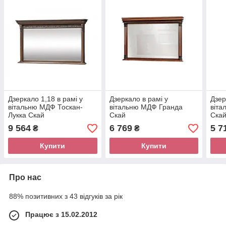
Дзеркало 1,18 в рамі у
Дзеркало в рамі у
Дзер
вітальню МДФ Тоскан-
вітальню МДФ Гранда
віта
Лукка Скай
Скай
Ска
9 564
6 769
5 7
₴
₴
Купити
Купити
Про нас
88% позитивних з 43 відгуків за рік
Працює з 15.02.2012