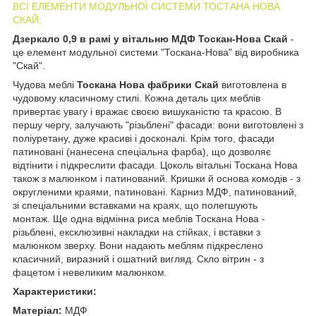
ВСІ ЕЛЕМЕНТИ МОДУЛЬНОЇ СИСТЕМИ ТОСТАНА НОВА
СКАЙ:
Дзеркало 0,9 в рамі у вітальню МДФ Тоскан-Нова Скай
-
це елемент модульної системи "Тоскана-Нова" від виробника
"Скай".
Чудова меблі
Тоскана Нова фабрики Скай
виготовлена в
чудовому класичному стилі. Кожна деталь цих меблів
привертає увагу і вражає своєю вишуканістю та красою. В
першу чергу, залучають "різьблені" фасади: вони виготовлені з
поліуретану, дуже красиві і досконалі. Крім того, фасади
патиновані (нанесена спеціальна фарба), що дозволяє
відтінити і підкреслити фасади. Цоколь вітальні Тоскана Нова
також з малюнком і патинований. Кришки й основа комодів - з
округленими краями, патиновані. Карниз МДФ, патинований,
зі спеціальними вставками на краях, що полегшують
монтаж. Ще одна відмінна риса меблів Тоскана Нова -
різьблені, ексклюзивні накладки на стійках, і вставки з
малюнком зверху. Вони надають меблям підкреслено
класичний, виразний і ошатний вигляд. Скло вітрин - з
фацетом і невеликим малюнком.
Характеристики:
Матеріал:
МДФ