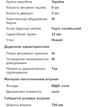
Країна виробник
Україна
Кількість висувних ящиків
0 шт.
Кількість дверцят
2 шт.
Комплектація вбудованим
Ні
баром
Колір (відтінок) меблів
Горіх італійський
Гарантійний термін
12 міс
Стан
Новий
Додаткові характеристики
Повне висування скриньки
Ні
Оснащення направляючих
Ні
доводчиками
Наявність декоративного
Так
підсвічування
Матеріал виготовлення вітрини
Фасади
МДФ, скло
Декоративні елементи
скло
Габаритні розміри вітрини
Ширина вітрини
750 мм