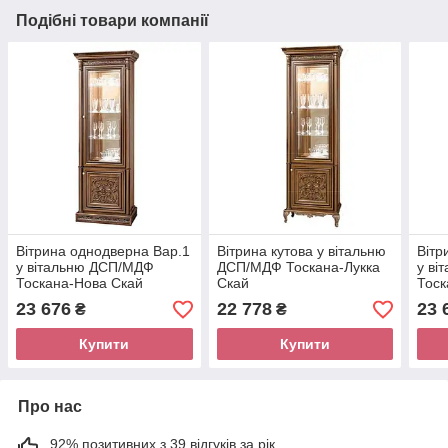
Подібні товари компанії
Вітрина однодверна Вар.1
Вітрина кутова у вітальню
Вітр
у вітальню ДСП/МДФ
ДСП/МДФ Тоскана-Лукка
у ві
Тоскана-Нова Скай
Скай
Тоск
23 676
22 778
23 
₴
₴
Купити
Купити
Про нас
92% позитивних з 39 відгуків за рік