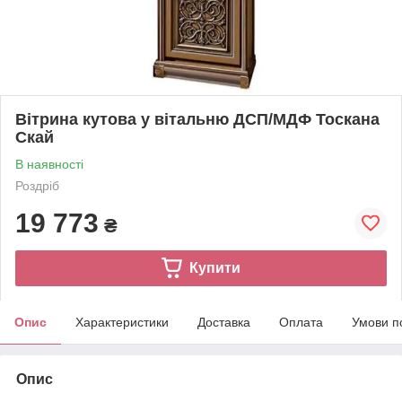
Вітрина кутова у вітальню ДСП/МДФ Тоскана
Скай
В наявності
Роздріб
19 773
₴
Купити
Опис
Характеристики
Доставка
Оплата
Умови п
Опис