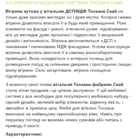
УСІ ЕЛЕМЕНТИ МОДУЛЬНОЇ СИСТЕМИ ТОСКАНА СКАЙ:
Вітрина кутова у вітальню ДСП/МДФ Тоскана Скай
не
тільки дуже красиво виглядає но і дуже містка. Колірна гамма
вітрини дозволить вписати її в будь-який приміщення. Різні
елементи на фасаді і цоколі, елегантні ручки, підсвічування -
все це виглядає дуже органічно і підкреслює її вишуканий
дизайн і витонченість. Вітрина виготовляється з ДСП з
лакованим і патиновими МДФ фасадами. Углова конструкція
вітрини дозволить вмістити її в самому малогабаритному
приміщені. Вона складається з чотирьох полиць для
розміщення посуд за скляними дверима і просторною секцію
внизу вітрини. Скло загартоване, вітрина оснащена
підсвічуванням.
З моменту своєї появи
вітальня Тоскана фабрики Скай
стала хітом продажів і це цілком заслужено. У цій меблевої
системі є все необхідне для популярного меблевого набору -
гарний дизайн, великий вибір елементів, відмінну якість, і
звичайно ж приємна ціна. Меблі для вітальні Тоскана
виконана на найвищому європейському рівні. Навіть при
першому погляді не виникає ніяких сумнівів або питань з
приводу її якості.
Характеристики: