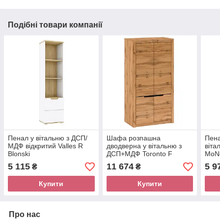
Подібні товари компанії
Пенал у вітальню з ДСП/
Шафа розпашна
Пена
МДФ відкритий Valles R
дводверна у вітальню з
віт
Blonski
ДСП+МДФ Toronto F
MoNe
Blonski
5 115
11 674
5 9
₴
₴
Купити
Купити
Про нас