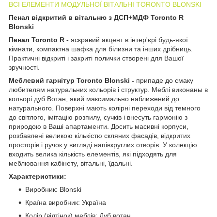
ВСІ ЕЛЕМЕНТИ МОДУЛЬНОЇ ВІТАЛЬНІ TORONTO BLONSKІ
Пенал відкритий в вітальню з ДСП+МДФ Toronto R
Blonski
Пенал Toronto R
-
яскравий акцент в інтер'єрі будь-якої
кімнати, компактна шафка для білизни та інших дрібниць.
Практичні відкриті і закриті полички створені для Вашої
зручності.
Меблевий гарнітур Toronto Blonski -
припаде до смаку
любителям натуральних кольорів і структур. Меблі виконаны в
кольорі дуб Вотан, який максимально наближений до
натурального. Поверхні мають колірні переходи від темного
до світлого, імітацію розпилу, сучків і внесуть гармонію з
природою в Ваші апартаменти. Досить масивні корпуси,
розбавлені великою кількістю скляних фасадів, відкритих
просторів і ручок у вигляді напівкруглих отворів. У колекцію
входить велика кількість елементів, які підходять для
меблювання кабінету, вітальні, їдальні.
Характеристики:
Виробник: Blonski
Країна виробник: Україна
Колір (відтінок) меблів: Дуб вотан