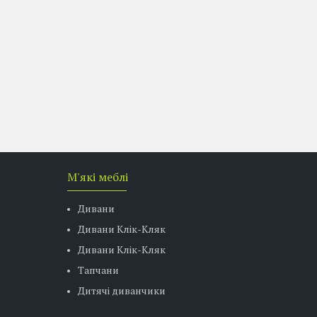
М'які меблі
Дивани
Дивани Клік-Кляк
Дивани Клік-Кляк
Тапчани
Дитячі диванчики