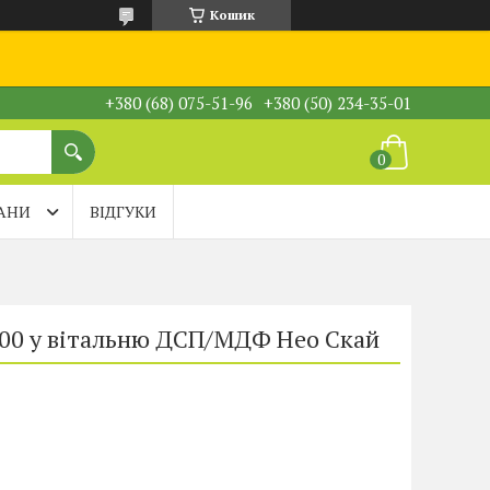
Кошик
+380 (68) 075-51-96
+380 (50) 234-35-01
АНИ
ВІДГУКИ
100 у вітальню ДСП/МДФ Нео Скай