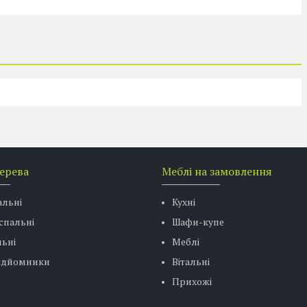
дерева
Меблі на замовлення
альні
Кухні
спальні
Шафи-купе
ьні
Меблі
підйомники
Вітальні
Прихожі