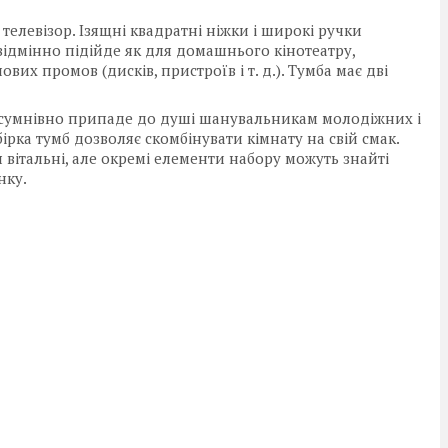
телевізор. Ізящні квадратні ніжки і широкі ручки
ідмінно підійде як для домашнього кінотеатру,
ових промов (дисків, пристроїв і т. д.). Тумба має дві
сумнівно припаде до душі шанувальникам молодіжних і
рка тумб дозволяє скомбінувати кімнату на свій смак.
 вітальні, але окремі елементи набору можуть знайті
нку.