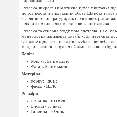
виробника "Скай".
Сучасна, широка і практична тумба-підставка під 
доповнюють її вишуканий образ. Широка тумба в
телевізійної апаратури, так і для інших різноплан
відкриті полиці і два містких висувних ящика.
Сучасна та стильна
модульна система "Нео"
без
модернових напрямків дизайну. Ця невелика добі
Основне призначення даної меблів - це меблі для
місце практично в будь-якій кімнаті вашого буди
Колір:
Корпус: Венге магія
Фасад: Венге магія
Матеріал:
корпус - ДСП;
фасад - МДФ.
Розміри:
Ширина - 100 див.
Висота - 50 див.
Глибина - 50 див.