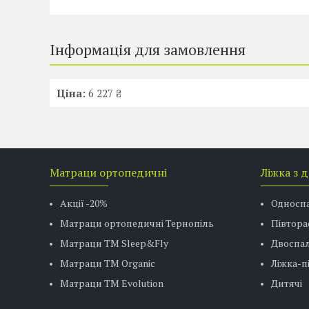
Інформація для замовлення
Ціна:
6 227 ₴
Матраци ортопедичні
Ліжка з 
Акції -20%
Односп
Матраци ортопедичні Тернопіль
Півтора
Матраци ТМ Sleep&Fly
Двоспал
Матраци TM Organic
Ліжка-
Матраци ТМ Evolution
Дитячі