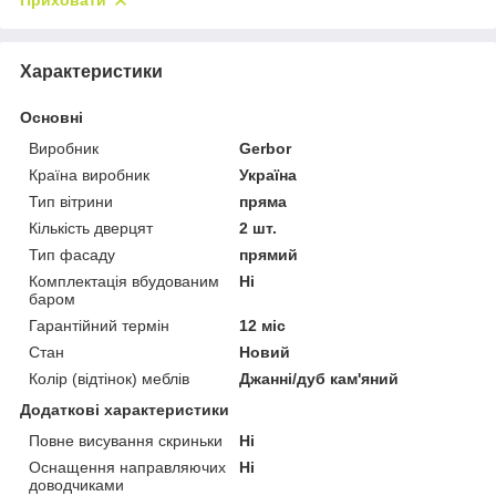
Приховати
Характеристики
Основні
Виробник
Gerbor
Країна виробник
Україна
Тип вітрини
пряма
Кількість дверцят
2 шт.
Тип фасаду
прямий
Комплектація вбудованим
Ні
баром
Гарантійний термін
12 міс
Стан
Новий
Колір (відтінок) меблів
Джанні/дуб кам'яний
Додаткові характеристики
Повне висування скриньки
Ні
Оснащення направляючих
Ні
доводчиками