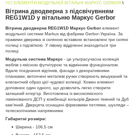
УСІ ЕЛЕМЕНТИ МОДУЛЬНОЇ ВІТАЛЬНІ МАРКУС GERBOR:
\
Вітрина дводверна з підсвічувнням
REG1W1D у вітальню Маркус Gerbor
Вітрина дводверна REG1W1D Маркус Gerbor
елемент
модульної системи Markus від фабрики Gerbor-Україна. За
правими дверима зі скляною вставкою встановлені три скляні
полиці з підсвіткою. У лівому відділенні знаходиться три
полиці.
Модульна система Маркус
- це ультрасучасна колекція
меблів з якісною футнітурою та відмінним функціоналом.
Вдале поєднання відтінків, фасади з декоративними
планками, витончені металеві ручки створюють вишуканий та
елегантний образ цієї чудової колекції. Кожен елемент
доповнює один одного, що дозволить легко створити
затишний інтер'єр. Виготовлена із високоякісного
ламінованого ДСП у комбінації кольорів Джанні темний та Дуб
кам'яний. Дверцята оснащені фірмовими петлями, шухляди –
телескопічними напрямними.
Габаритні розміри:
Ширина - 106,5 см