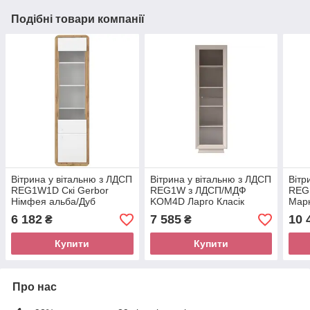
Подібні товари компанії
Вітрина у вітальню з ЛДСП
Вітрина у вітальню з ЛДСП
Вітр
REG1W1D Скі Gerbor
REG1W з ЛДСП/МДФ
REG
Німфея альба/Дуб
KOM4D Ларго Класік
Марк
аппалачі
Gerbor Кашемір
6 182
7 585
10 
₴
₴
Купити
Купити
Про нас