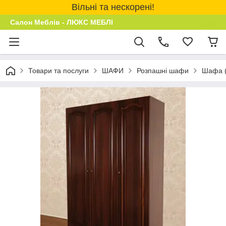
Вільні та нескорені!
Салон Меблів - ЛЮКС МЕБЛІ
Товари та послуги
ШАФИ
Розпашні шафи
Шафа (