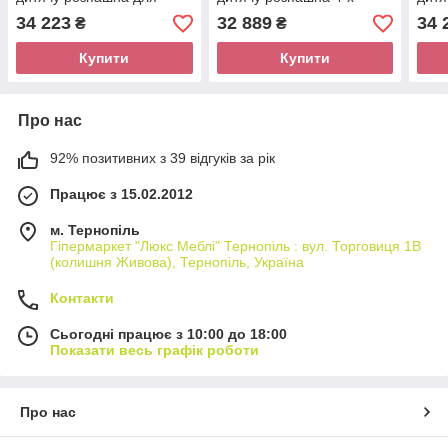
одягу 4-х дверна Гарда
дверна для одягу з МДФ
одяг
34 223
32 889
34 
₴
₴
сосна джексон
Венера ясний
дуб 
Слониммебель
Слонимебель
Сло
Купити
Купити
Про нас
92% позитивних з 39 відгуків за рік
Працює з 15.02.2012
м. Тернопіль
Гіпермаркет "Люкс Меблі" Тернопіль : вул. Торговиця 1В
(колишня Живова), Тернопіль, Україна
Контакти
Сьогодні працює з 10:00 до 18:00
Показати весь графік роботи
Про нас