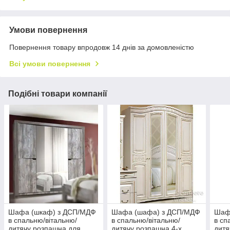
Умови повернення
Повернення товару впродовж 14 днів за домовленістю
Всі умови повернення
Подібні товари компанії
Шафа (шкаф) з ДСП/МДФ
Шафа (шафа) з ДСП/МДФ
Шаф
в спальню/вітальню/
в спальню/вітальню/
в сп
дитячу розпашна для
дитячу розпашна 4-х
дитя