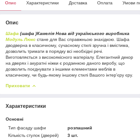
Опис
Характеристики
Доставка
Оплата
Умови п
Опис
Шафа
(шафа )Камелія Нова від українського виробника
Модуль Люкс
стане для Вас справжньою знахідкою. Шафа
дводверна в класичному, сучасному стилі зручна і вмістима,
дозволить тримати в порядку всі необхідні речі.
Виготовляється з високоякісного матеріалу. Елегантний декор
на дверях і акуратні ніжки є родзинкою даного виробу, що
дозволить поєднувати з іншими елементами меблів в
класичному, чи будь-якому іншому стилі Вашого інтер'єру єру.
Приховати
Характеристики
Основні
Тип фасаду шафи
розпашний
Кількість стулок (дверей)
3 шт.