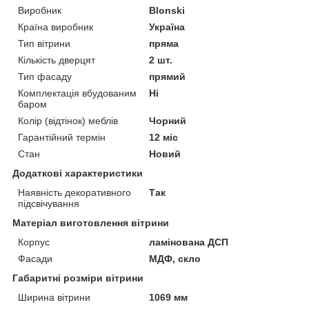
Виробник
Blonski
Країна виробник
Україна
Тип вітрини
пряма
Кількість дверцят
2 шт.
Тип фасаду
прямий
Комплектація вбудованим
Ні
баром
Колір (відтінок) меблів
Чорний
Гарантійний термін
12 міс
Стан
Новий
Додаткові характеристики
Наявність декоративного
Так
підсвічування
Матеріал виготовлення вітрини
Корпус
ламінована ДСП
Фасади
МДФ, скло
Габаритні розміри вітрини
Ширина вітрини
1069 мм