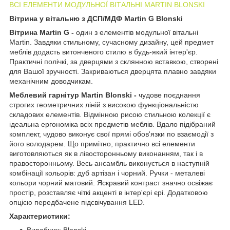
ВСІ ЕЛЕМЕНТИ МОДУЛЬНОЇ ВІТАЛЬНІ MARTIN BLONSKІ
Вітрина у вітальню з ДСП/МДФ Martin G Blonski
Вітрина Martin G -
один з елементів модульної вітальні
Martin.
Завдяки стильному, сучасному дизайну, цей предмет
меблів додасть витонченого стилю в будь-який інтер'єр.
Практичні полічкі, за дверцями з склянною вставкою, створені
для Вашої зручності. Закриваються дверцята плавно завдяки
механічним доводчикам.
Меблевий гарнітур Martin Blonski -
чудове поєднання
строгих геометричних ліній з високою функціональністю
складових елементів. Відмінною рисою стильною колекції є
ідеальна ергономіка всіх предметів меблів. Вдало підібраний
комплект, чудово виконує свої прямі обов'язки по взаємодії з
його володарем. Що примітно, практично всі елементи
виготовляються як в лівосторонньому виконанням, так і в
правосторонньому. Весь ансамбль виконується в наступній
комбінації кольорів: дуб артізан і чорний. Ручки - металеві
кольори чорний матовий. Яскравий контраст значно освіжає
простір, розставляє чіткі акценті в інтер'єрі єрі. Додатковою
опцією передбачене підсвічування LED.
Характеристики:
Виробник: Blonski