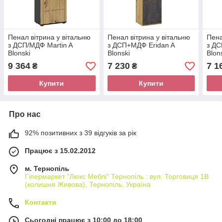
Пенал вітрина у вітальню
Пенал вітрина у вітальню
Пена
з ДСП/МДФ Martin A
з ДСП+МДФ Eridan A
з Д
Blonski
Blonski
Blon
9 364
7 230
7 1
₴
₴
Купити
Купити
Про нас
92% позитивних з 39 відгуків за рік
Працює з 15.02.2012
м. Тернопіль
Гіпермаркет "Люкс Меблі" Тернопіль : вул. Торговиця 1В
(колишня Живова), Тернопіль, Україна
Контакти
Сьогодні працює з 10:00 до 18:00