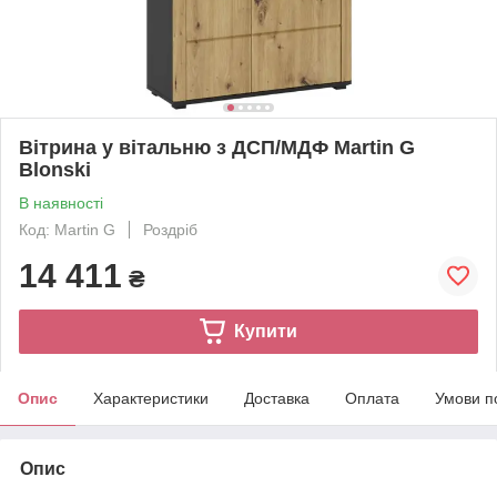
Вітрина у вітальню з ДСП/МДФ Martin G
Blonski
В наявності
Код: Martin G
Роздріб
14 411
₴
Купити
Опис
Характеристики
Доставка
Оплата
Умови п
Опис